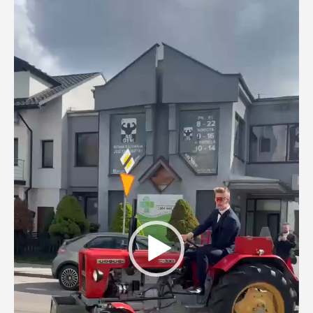
Odtwarzacz
video