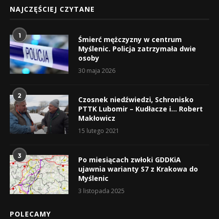
NAJCZĘŚCIEJ CZYTANE
1
Śmierć mężczyzny w centrum
Myślenic. Policja zatrzymała dwie
osoby
30 maja 2026
2
Czosnek niedźwiedzi, Schronisko
PTTK Lubomir – Kudłacze i… Robert
Makłowicz
15 lutego 2021
3
Po miesiącach zwłoki GDDKiA
ujawnia warianty S7 z Krakowa do
Myślenic
3 listopada 2025
POLECAMY