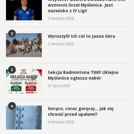
wzmocni Orzeł Myślenice. Jest
nazwisko z IV Ligi!
3 sierpnia 2026
2
Wyruszyli! Ich cel to Jasna Góra
5 sierpnia 2026
3
Sekcja Badmintona TKKF Uklejna
Myślenice ogłasza nabór
31 lipca 2026
4
Gorąco, coraz goręcej… Jak się
chronić przed upałami?
4 sierpnia 2026