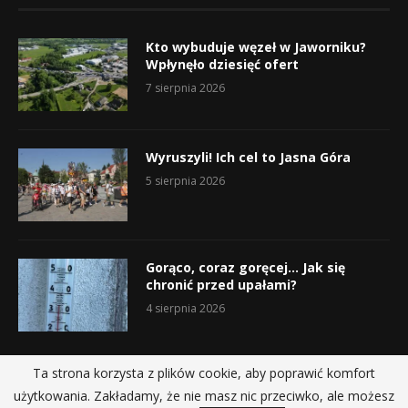
Kto wybuduje węzeł w Jaworniku?
Wpłynęło dziesięć ofert
7 sierpnia 2026
Wyruszyli! Ich cel to Jasna Góra
5 sierpnia 2026
Gorąco, coraz goręcej… Jak się
chronić przed upałami?
4 sierpnia 2026
Ta strona korzysta z plików cookie, aby poprawić komfort
użytkowania. Zakładamy, że nie masz nic przeciwko, ale możesz