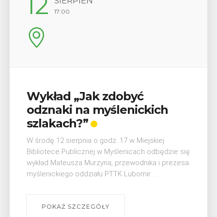
29
SIERPIEŃ
08:00 - 18:00
V Turniej Myślimira.
Mieszczanie i rzemieślnicy
W ostatni weekend wakacji, czyli 29-30 sierpnia w
Myślenicach odbędzie się piąta edycja Turnieju
Myślimira. Wydarzenie organizowane przez
Muzeum Niepodległości w Myślenicach odbędzie
się na ...
POKAŻ SZCZEGÓŁY