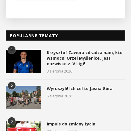
POPULARNE TEMATY
1
Krzysztof Zawora zdradza nam, kto
wzmocni Orzeł Myślenice. Jest
nazwisko z IV Ligi!
3 sierpnia 2026
2
Wyruszyli! Ich cel to Jasna Góra
5 sierpnia 2026
3
Impuls do zmiany życia