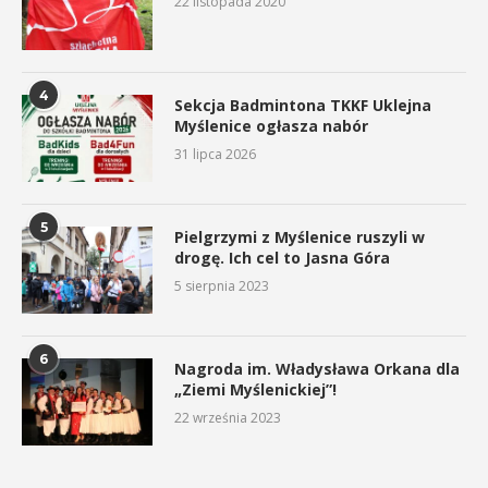
22 listopada 2020
4
Sekcja Badmintona TKKF Uklejna
Myślenice ogłasza nabór
31 lipca 2026
5
Pielgrzymi z Myślenice ruszyli w
drogę. Ich cel to Jasna Góra
5 sierpnia 2023
6
Nagroda im. Władysława Orkana dla
„Ziemi Myślenickiej”!
22 września 2023