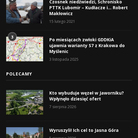
Czosnek niedźwiedzi, Schronisko
PTTK Lubomir – Kudłacze i… Robert
Makłowicz
15 lutego 2021
3
Po miesiącach zwłoki GDDKiA
ujawnia warianty S7 z Krakowa do
Myślenic
3 listopada 2025
POLECAMY
Kto wybuduje węzeł w Jaworniku?
Wpłynęło dziesięć ofert
7 sierpnia 2026
Wyruszyli! Ich cel to Jasna Góra