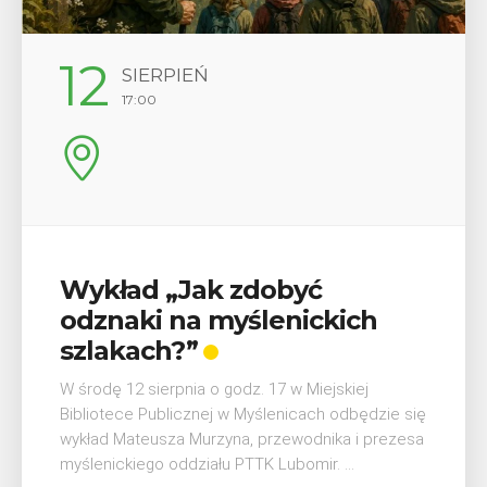
12
SIERPIEŃ
17:00
Wykład „Jak zdobyć
odznaki na myślenickich
szlakach?”
W środę 12 sierpnia o godz. 17 w Miejskiej
Bibliotece Publicznej w Myślenicach odbędzie się
wykład Mateusza Murzyna, przewodnika i prezesa
myślenickiego oddziału PTTK Lubomir. ...