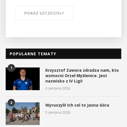
POKAŻ SZCZEGÓŁY
POPULARNE TEMATY
1
Krzysztof Zawora zdradza nam, kto
wzmocni Orzeł Myślenice. Jest
nazwisko z IV Ligi!
3 sierpnia 2026
2
Wyruszyli! Ich cel to Jasna Góra
5 sierpnia 2026