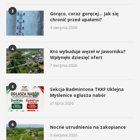
3
Gorąco, coraz goręcej… Jak się
chronić przed upałami?
4 sierpnia 2026
4
Kto wybuduje węzeł w Jaworniku?
Wpłynęło dziesięć ofert
7 sierpnia 2026
5
Sekcja Badmintona TKKF Uklejna
Myślenice ogłasza nabór
31 lipca 2026
6
Nocne utrudnienia na zakopiance
3 sierpnia 2026