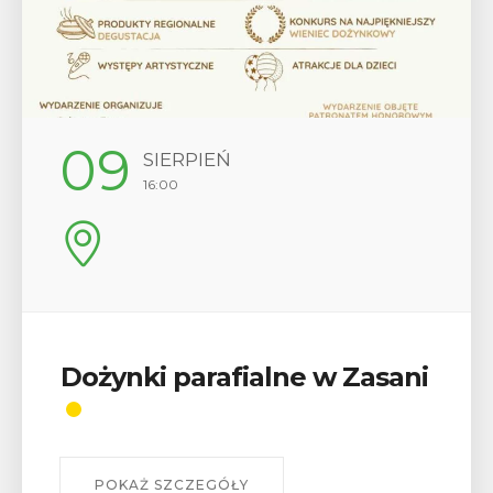
12
SIERPIEŃ
17:00
Wykład „Jak zdobyć
odznaki na myślenickich
szlakach?”
W środę 12 sierpnia o godz. 17 w Miejskiej