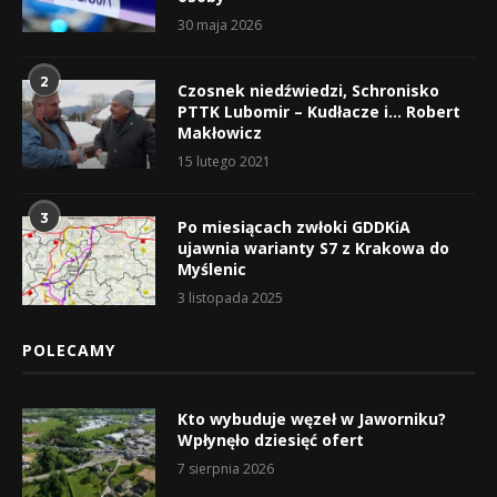
30 maja 2026
2
Czosnek niedźwiedzi, Schronisko
PTTK Lubomir – Kudłacze i… Robert
Makłowicz
15 lutego 2021
3
Po miesiącach zwłoki GDDKiA
ujawnia warianty S7 z Krakowa do
Myślenic
3 listopada 2025
POLECAMY
Kto wybuduje węzeł w Jaworniku?
Wpłynęło dziesięć ofert
7 sierpnia 2026