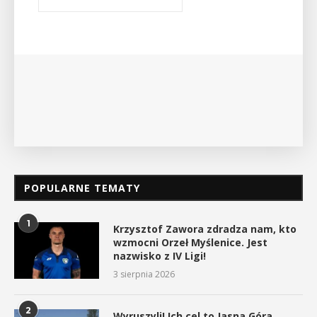
Bibliotece Publicznej w Myślenicach odbędzie się
wykład Mateusza Murzyna, przewodnika i prezesa
myślenickiego oddziału PTTK Lubomir. ...
POKAŻ SZCZEGÓŁY
POPULARNE TEMATY
1
Krzysztof Zawora zdradza nam, kto
wzmocni Orzeł Myślenice. Jest
nazwisko z IV Ligi!
3 sierpnia 2026
2
Wyruszyli! Ich cel to Jasna Góra