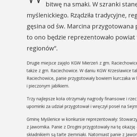
bitwę na smaki. W szranki stan
myślenickiego. Rządziła tradycyjne, re
gęsina od św. Marcina przygotowana p
to ono będzie reprezentowało powiat
regionów”.
Drugie miejsce zajęło KGW Mierzeń z gm. Raciechowice 
także z gm. Raciechowice. W daniu KGW Krzesławice tak
Raciechowice, panie przygotowały bowiem kurczaka 
i pieczonym jabłkiem.
Trzy najlepsze koła otrzymały nagrody finansowe i rz
upominki za udział przygotował i wręczył poseł na Se
Gminę Myślenice w konkursie reprezentowały: Stowarzy
z Jawornika. Panie z Drogini przygotowały na tę okazj
składnikiem są tarte ziemniaki. Natomiast panie z Jawo