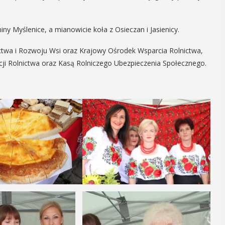
14
iny Myślenice, a mianowicie koła z Osieczan i Jasienicy.
CZERWIEC
ctwa i Rozwoju Wsi oraz Krajowy Ośrodek Wsparcia Rolnictwa,
Cały dzień
acji Rolnictwa oraz Kasą Rolniczego Ubezpieczenia Społecznego.
VII
ika
„Oddaj krew-
.
Uratuj życie”
W niedzielę 14 czerwca na plaży
y –
trawiastej na myślenickim Zarabiu
odbędzie się druga edycja wydarzenia
y”
"Oddaj krew-Uratuj życie" łączące akcję
krwiodawstwa ze zlotem samochodów
 w Miejskiej
pożarniczych. Organizatorami ...
yślenicach
VII tomu
iony -
POKAŻ SZCZEGÓŁY