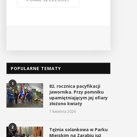
Ośrodek
PO
POPULARNE TEMATY
1
82. rocznica pacyfikacji
Jawornika. Przy pomniku
upamiętniającym jej ofiary
złożono kwiaty
7 kwietnia 2026
2
Tężnia solankowa w Parku
Miejskim na Zarabiu już