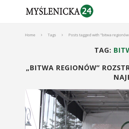
Home
Tags
Posts tagged with "bitwa regionów
TAG:
BIT
„BITWA REGIONÓW” ROZST
NAJ