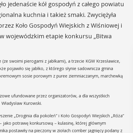
ęło jedenaście kół gospodyń z całego powiatu
gionalna kuchnia i takież smaki. Zwyciężyła
rzez Koło Gospodyń Wiejskich z Wiśniowej i
 w wojewódzkim etapie konkursu „Bitwa
(ze swoimi pierogami z jabłkami), a trzecie KGW Krzesławice,
że pojawiło się jabłko, z którego słynie sadownicza gmina
w kremowym sosie porowym z puree ziemniaczanym, marchewką
eczowe ufundowane przez organizatorów, a dla wszystkich
jm Władysław Kurowski.
szenie „Droginia dla pokoleń” i Koło Gospodyń Wiejskich „Róża”
ę – jako potrawę konkursową – kulasinę, której głównym
rnika postawiły na pieczony w ziołach comber jagnięcy podany z