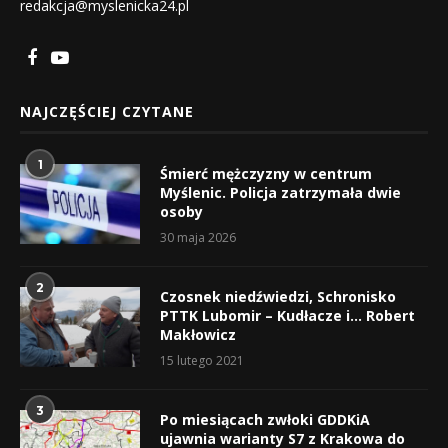
redakcja@myslenicka24.pl
NAJCZĘŚCIEJ CZYTANE
1
Śmierć mężczyzny w centrum
Myślenic. Policja zatrzymała dwie
osoby
30 maja 2026
2
Czosnek niedźwiedzi, Schronisko
PTTK Lubomir – Kudłacze i… Robert
Makłowicz
15 lutego 2021
3
Po miesiącach zwłoki GDDKiA
ujawnia warianty S7 z Krakowa do