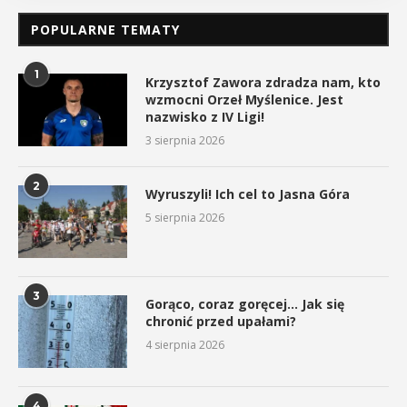
POPULARNE TEMATY
1
Krzysztof Zawora zdradza nam, kto
wzmocni Orzeł Myślenice. Jest
nazwisko z IV Ligi!
3 sierpnia 2026
2
Wyruszyli! Ich cel to Jasna Góra
5 sierpnia 2026
3
Gorąco, coraz goręcej… Jak się
chronić przed upałami?
4 sierpnia 2026
4