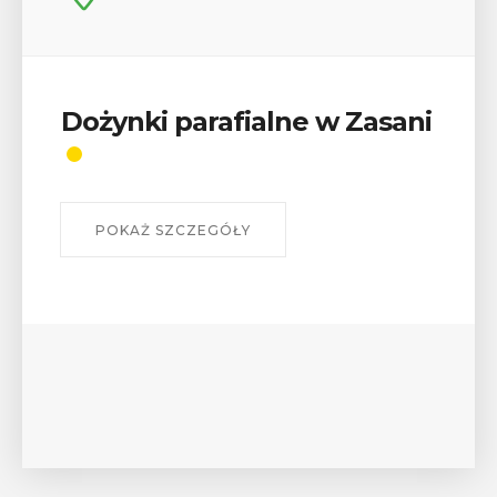
Wykład „Jak zdobyć
odznaki na myślenickich
szlakach?”
W środę 12 sierpnia o godz. 17 w Miejskiej
Bibliotece Publicznej w Myślenicach odbędzie się
wykład Mateusza Murzyna, przewodnika i prezesa
myślenickiego oddziału PTTK Lubomir. ...
POKAŻ SZCZEGÓŁY