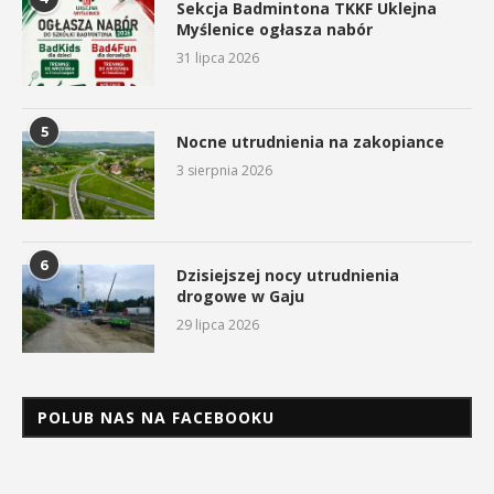
Sekcja Badmintona TKKF Uklejna
Myślenice ogłasza nabór
31 lipca 2026
5
Nocne utrudnienia na zakopiance
3 sierpnia 2026
6
Dzisiejszej nocy utrudnienia
drogowe w Gaju
29 lipca 2026
POLUB NAS NA FACEBOOKU