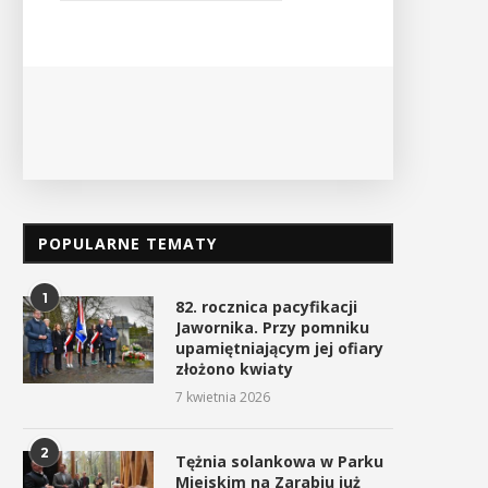
Ośrodek
PO
POPULARNE TEMATY
1
82. rocznica pacyfikacji
Jawornika. Przy pomniku
upamiętniającym jej ofiary
złożono kwiaty
7 kwietnia 2026
2
Tężnia solankowa w Parku
Miejskim na Zarabiu już