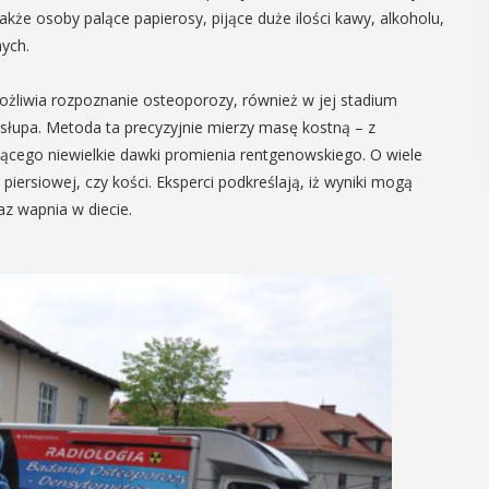
że osoby palące papierosy, pijące duże ilości kawy, alkoholu,
ych.
liwia rozpoznanie osteoporozy, również w jej stadium
słupa. Metoda ta precyzyjnie mierzy masę kostną – z
jącego niewielkie dawki promienia rentgenowskiego. O wiele
piersiowej, czy kości. Eksperci podkreślają, iż wyniki mogą
z wapnia w diecie.