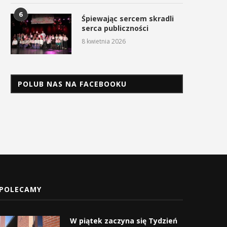
6
Śpiewając sercem skradli
serca publiczności
8 kwietnia 2026
POLUB NAS NA FACEBOOKU
POLECAMY
W piątek zaczyna się Tydzień