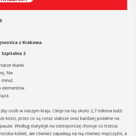
14
S
CZERWIEC
Cały dzień
gnostica z Krakowa.
VII
 Szpitalna 2
ika
„Oddaj krew-
iarze tkanki
.
Uratuj życie”
ej. Nie
 minut.
W niedzielę 14 czerwca na plaży
y –
trawiastej na myślenickim Zarabiu
ch elementów.
odbędzie się druga edycja wydarzenia
iąża.
y”
"Oddaj krew-Uratuj życie" łączące akcję
krwiodawstwa ze zlotem samochodów
by osób w naszym kraju. Cierpi na nią około 2,7 miliona ludzi.
 w Miejskiej
pożarniczych. Organizatorami ...
yślenicach
 kości, przez co są coraz słabsze oraz bardziej podatne na
VII tomu
pauzie. Według statystyk na osteoporozę choruje co trzecia
iony -
choroba kobiet, ale równiez zapadają na nią również mężczyźni, a
POKAŻ SZCZEGÓŁY