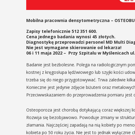
06
MAJ
17:00
Mobilna pracownia densytometryczna – OSTEOBU
EŃ
Zapisy telefonicznie 512 351 600.
:00
Cena jednego badania wynosi 45 złotych.
Diagnostykę przeprowadzi personel MD Multi Dia
Promocja XX
Nie jest wymagane skierowanie od lekarza!
06 i 11 maja 2022 – Przy Szpitalu w Myślenicach ul.
tomu roczn
rniej
Badanie jest bezbolesne. Polega na radiologicznym pom
„Małopolska
imira.
kostnej z kręgosłupa lędźwiowego lub szyjki kości udow
Regiony –
zczanie i
trzeba się do niego przygotowywać. Trwa zaledwie kilka
regionalizm
ieślnicy
Konieczne jest jedynie zdjęcie biżuterii oraz metalowy
Przeciwwskazaniem do przeprowadzenia pomiaru jest c
małe ojczyn
 weekend wakacji, czyli 29-30
w Myślenicach odbędzie się
Osteoporoza jest chorobą dotykającą coraz większej licz
W środę 6 maja o godz. 17
ja Turnieju Myślimira.
Bibliotece Publicznej w M
Rozwija się bezobjawowo. Powoduje zmiany w strukturze
ie organizowane przez
odbędzie się promocja XX
złamania. Najczęściej zapadają na nią kobiety po meno
iepodległości w Myślenicach
rocznika "Małopolska. Reg
kobieta po 50 roku życia. Nie jest to jednak wyłącznie 