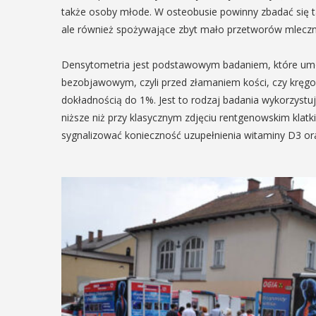
ię na ...
regionalizmy - małe ...
także osoby młode. W osteobusie powinny zbadać się tak
ale również spożywające zbyt mało przetworów mleczn
AŻ SZCZEGÓŁY
POKAŻ SZCZEGÓŁY
Densytometria jest podstawowym badaniem, które umoż
bezobjawowym, czyli przed złamaniem kości, czy kręgo
dokładnością do 1%. Jest to rodzaj badania wykorzystu
niższe niż przy klasycznym zdjęciu rentgenowskim klatki 
sygnalizować konieczność uzupełnienia witaminy D3 ora