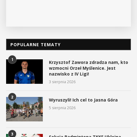
POKAŻ SZCZEGÓŁY
POPULARNE TEMATY
1
Krzysztof Zawora zdradza nam, kto
wzmocni Orzeł Myślenice. Jest
nazwisko z IV Ligi!
3 sierpnia 2026
2
Wyruszyli! Ich cel to Jasna Góra
5 sierpnia 2026
3
Sekcja Badmintona TKKF Uklejna