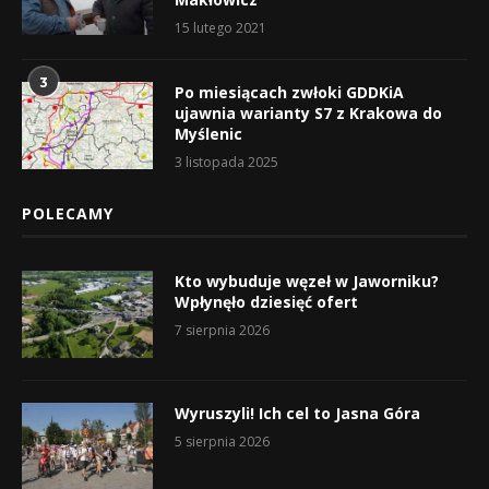
15 lutego 2021
3
Po miesiącach zwłoki GDDKiA
ujawnia warianty S7 z Krakowa do
Myślenic
3 listopada 2025
POLECAMY
Kto wybuduje węzeł w Jaworniku?
Wpłynęło dziesięć ofert
7 sierpnia 2026
Wyruszyli! Ich cel to Jasna Góra
5 sierpnia 2026