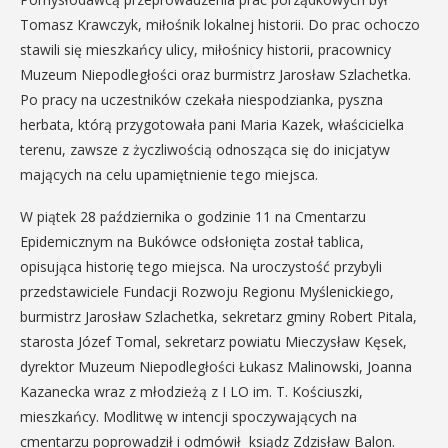
Tomasz Krawczyk, miłośnik lokalnej historii. Do prac ochoczo
stawili się mieszkańcy ulicy, miłośnicy historii, pracownicy
Muzeum Niepodległości oraz burmistrz Jarosław Szlachetka.
Po pracy na uczestników czekała niespodzianka, pyszna
herbata, którą przygotowała pani Maria Kazek, właścicielka
terenu, zawsze z życzliwością odnosząca się do inicjatyw
mających na celu upamiętnienie tego miejsca.
W piątek 28 października o godzinie 11 na Cmentarzu
Epidemicznym na Bukówce odsłonięta został tablica,
opisująca historię tego miejsca. Na uroczystość przybyli
przedstawiciele Fundacji Rozwoju Regionu Myślenickiego,
burmistrz Jarosław Szlachetka, sekretarz gminy Robert Pitala,
starosta Józef Tomal, sekretarz powiatu Mieczysław Kęsek,
dyrektor Muzeum Niepodległości Łukasz Malinowski, Joanna
Kazanecka wraz z młodzieżą z I LO im. T. Kościuszki,
mieszkańcy. Modlitwę w intencji spoczywających na
cmentarzu poprowadził i odmówił ksiądz Zdzisław Balon.