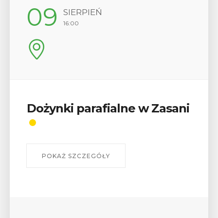
12
SIERPIEŃ
17:00
Wykład „Jak zdobyć
odznaki na myślenickich
szlakach?”
W środę 12 sierpnia o godz. 17 w Miejskiej
Bibliotece Publicznej w Myślenicach odbędzie się
wykład Mateusza Murzyna, przewodnika i prezesa
myślenickiego oddziału PTTK Lubomir. ...