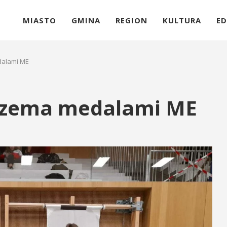
MIASTO
GMINA
REGION
KULTURA
ED
dalami ME
trzema medalami ME