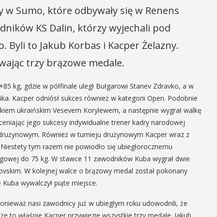
 w Sumo, które odbywały się w Renens
dników KS Dalin, którzy wyjechali pod
 Byli to Jakub Korbas i Kacper Żelazny.
wając trzy brązowe medale.
85 kg, gdzie w półfinale uległ Bułgarowi Stanev Zdravko, a w
ka. Kacper odniósł sukces również w kategorii Open. Podobnie
nikiem ukraińskim Vesevem Korylewem, a następnie wygrał walkę
eniając jego sukcesy indywidualne trener kadry narodowej
u drużynowym. Również w turnieju drużynowym Kacper wraz z
. Niestety tym razem nie powiodło się ubiegłorocznemu
wagowej do 75 kg. W stawce 11 zawodników Kuba wygrał dwie
rovskim. W kolejnej walce o brązowy medal został pokonany
e Kuba wywalczył piąte miejsce.
ponieważ nasi zawodnicy już w ubiegłym roku udowodnili, że
że to właśnie Kacper przywiezie wszystkie trzy medale. Jakub