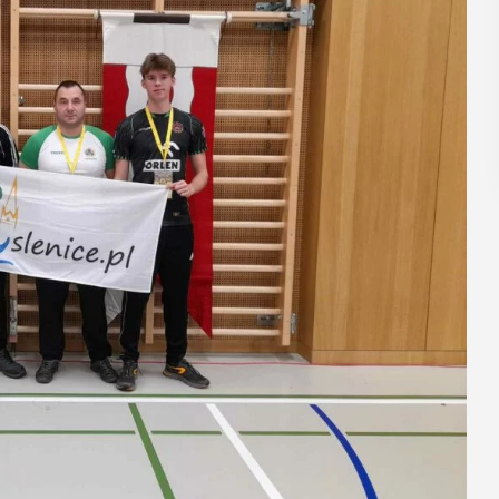
regionalizmy - małe ...
POKAŻ SZCZEGÓŁY