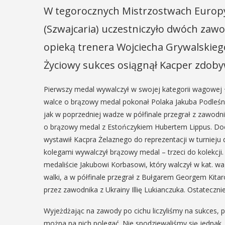
W tegorocznych Mistrzostwach Europy
(Szwajcaria) uczestniczyło dwóch zawo
opieką trenera Wojciecha Grywalskiego.
Życiowy sukces osiągnął Kacper zdoby
Pierwszy medal wywalczył w swojej kategorii wagowej +
walce o brązowy medal pokonał Polaka Jakuba Podleśni
jak w poprzedniej wadze w półfinale przegrał z zawod
o brązowy medal z Estończykiem Hubertem Lippus. Doc
wystawił Kacpra Żelaznego do reprezentacji w turniej
kolegami wywalczył brązowy medal – trzeci do kolekcji
medaliście Jakubowi Korbasowi, który walczył w kat. 
walki, a w półfinale przegrał z Bułgarem Georgem Kita
przez zawodnika z Ukrainy Illię Lukianczuka. Ostateczni
Wyjeżdżając na zawody po cichu liczyliśmy na sukces, 
można na nich polegać. Nie spodziewaliśmy się jednak, 