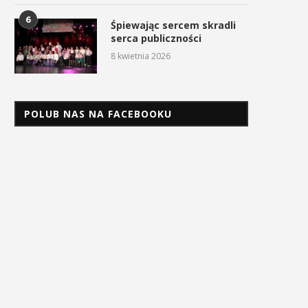
6
Śpiewając sercem skradli
serca publiczności
8 kwietnia 2026
POLUB NAS NA FACEBOOKU
Energylandia Rally Team
Znakomity dzień Energylan
najlepszym zespołem
Rally Team na Rajdzie Dakar
prywatnym Rajdu Dakar...
17 stycznia 2026
17 stycznia 2026