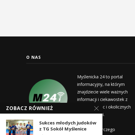
O NAS
Myślenicka 24 to portal
informacyjny, na którym
znajdziecie wiele ważnych
informacji i ciekawostek z
życia Myślenic i okolicznych
ZOBACZ RÓWNIEŻ
miejscowości.
Wydawca:
Sukces młodych judoków
z TG Sokół Myślenice
Myślenicka Agencja Rozwoju Gospodarczego