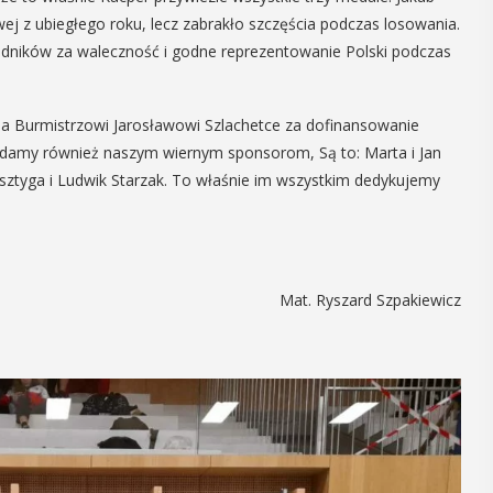
j z ubiegłego roku, lecz zabrakło szczęścia podczas losowania.
06
MAJ
odników za waleczność i godne reprezentowanie Polski podczas
17:00
ia Burmistrzowi Jarosławowi Szlachetce za dofinansowanie
damy również naszym wiernym sponsorom, Są to: Marta i Jan
ia
Promocja XXVII
isztyga i Ludwik Starzak. To właśnie im wszystkim dedykujemy
ób z
tomu rocznika
rawnością
„Małopolska.
ną
Regiony –
Mat. Ryszard Szpakiewicz
regionalizmy –
Osób z
małe ojczyny”
ektualną,
 Myślenicach
W środę 6 maja o godz. 17 w Miejskiej
 od Przejazdu
Bibliotece Publicznej w Myślenicach
 tego
odbędzie się promocja XXVII tomu
ie koło ...
rocznika "Małopolska. Regiony -