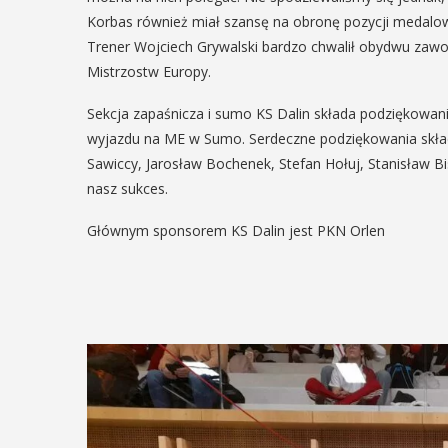
Korbas również miał szansę na obronę pozycji medalowe
05
MAJ
Trener Wojciech Grywalski bardzo chwalił obydwu zaw
12:00
Mistrzostw Europy.
EŃ
:00
Sekcja zapaśnicza i sumo KS Dalin składa podziękowan
wyjazdu na ME w Sumo. Serdeczne podziękowania skła
Obchody Dn
Sawiccy, Jarosław Bochenek, Stefan Hołuj, Stanisław B
Godności Os
rniej
nasz sukces.
Niepełnosp
imira.
Głównym sponsorem KS Dalin jest PKN Orlen
Intelektual
zczanie i
ieślnicy
Obchody Dnia Godności 
Niepełnosprawnością Intel
 weekend wakacji, czyli 29-30
który przypada 5 maja, w
w Myślenicach odbędzie się
rozpoczną się tradycyjnie
ja Turnieju Myślimira.
Godności. Organizatorom
ie organizowane przez
wydarzenia, czyli myślenick
iepodległości w Myślenicach