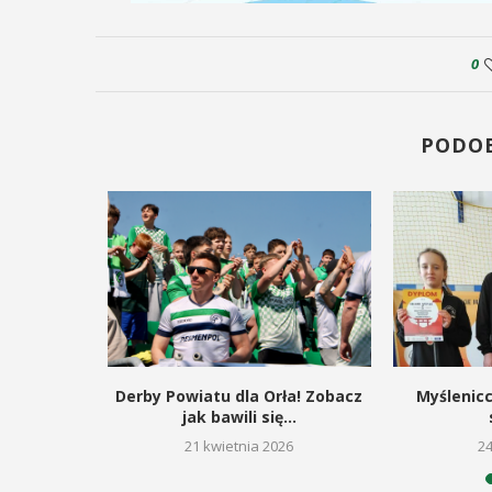
0
PODO
zymon
Derby Powiatu dla Orła! Zobacz
Myślenic
ją miejsce
jak bawili się...
21 kwietnia 2026
2
26