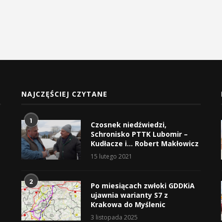
NAJCZĘŚCIEJ CZYTANE
1
Czosnek niedźwiedzi,
Schronisko PTTK Lubomir –
Kudłacze i… Robert Makłowicz
15 lutego 2021
2
Po miesiącach zwłoki GDDKiA
ujawnia warianty S7 z
Krakowa do Myślenic
3 listopada 2025