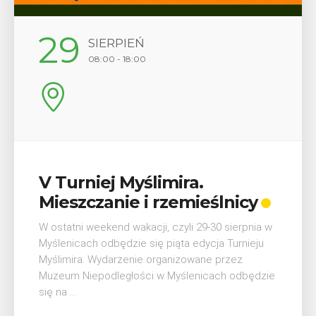
12
SIERPIEŃ
17:00
Wykład „Jak zdobyć
odznaki na myślenickich
szlakach?”
W środę 12 sierpnia o godz. 17 w Miejskiej
Bibliotece Publicznej w Myślenicach odbędzie się
wykład Mateusza Murzyna, przewodnika i prezesa
myślenickiego oddziału PTTK Lubomir. ...