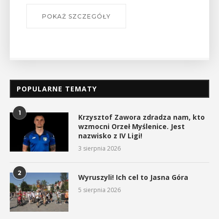
POKAŻ SZCZEGÓŁY
POPULARNE TEMATY
1
Krzysztof Zawora zdradza nam, kto
wzmocni Orzeł Myślenice. Jest
nazwisko z IV Ligi!
3 sierpnia 2026
2
Wyruszyli! Ich cel to Jasna Góra
5 sierpnia 2026