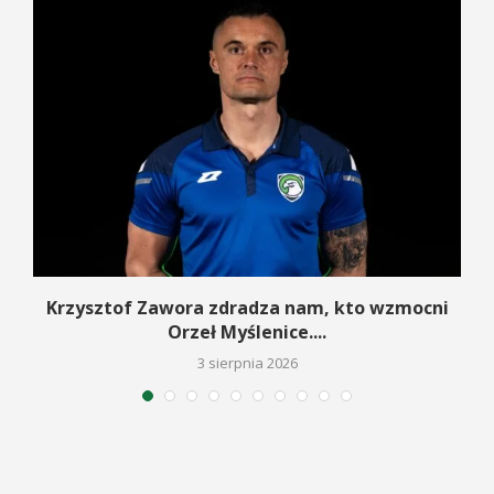
w
Krzysztof Zawora zdradza nam, kto wzmocni
Orzeł Myślenice....
3 sierpnia 2026