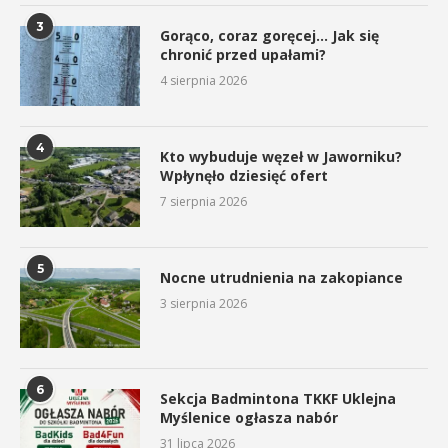
3
Gorąco, coraz goręcej… Jak się
chronić przed upałami?
4 sierpnia 2026
4
Kto wybuduje węzeł w Jaworniku?
Wpłynęło dziesięć ofert
7 sierpnia 2026
5
Nocne utrudnienia na zakopiance
3 sierpnia 2026
6
Sekcja Badmintona TKKF Uklejna
Myślenice ogłasza nabór
31 lipca 2026