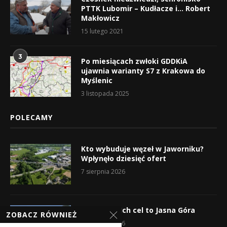
PTTK Lubomir – Kudłacze i… Robert
Makłowicz
15 lutego 2021
3
Po miesiącach zwłoki GDDKiA
ujawnia warianty S7 z Krakowa do
Myślenic
3 listopada 2025
POLECAMY
Kto wybuduje węzeł w Jaworniku?
Wpłynęło dziesięć ofert
7 sierpnia 2026
Wyruszyli! Ich cel to Jasna Góra
ZOBACZ RÓWNIEŻ
5 sierpnia 2026