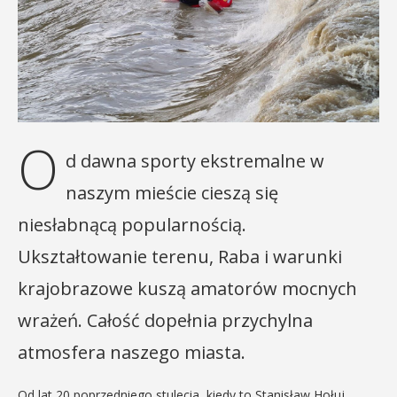
O
d dawna sporty ekstremalne w
naszym mieście cieszą się
niesłabnącą popularnością.
Ukształtowanie terenu, Raba i warunki
krajobrazowe kuszą amatorów mocnych
wrażeń. Całość dopełnia przychylna
atmosfera naszego miasta.
Od lat 20 poprzedniego stulecia, kiedy to Stanisław Hołuj,