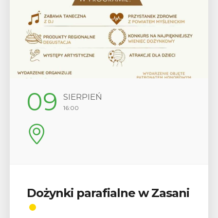
12
SIERPIEŃ
17:00
 w Zasani
Wykład „Jak zdobyć
odznaki na myślenick