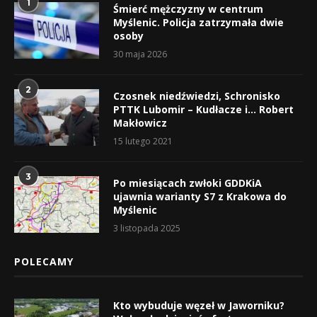
1
Śmierć mężczyzny w centrum
Myślenic. Policja zatrzymała dwie
osoby
30 maja 2026
2
Czosnek niedźwiedzi, Schronisko
PTTK Lubomir – Kudłacze i… Robert
Makłowicz
15 lutego 2021
3
Po miesiącach zwłoki GDDKiA
ujawnia warianty S7 z Krakowa do
Myślenic
3 listopada 2025
POLECAMY
Kto wybuduje węzeł w Jaworniku?