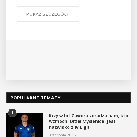
szlakach?”
W środę 12 sierpnia o godz. 17 w Miejs
Bibliotece Publicznej w Myślenicach o
wykład Mateusza Murzyna, przewodnika
myślenickiego oddziału PTTK Lubomir. .
POKAŻ SZCZEGÓŁY
POPULARNE TEMATY
1
Krzysztof Zawora zdradza nam, kto
wzmocni Orzeł Myślenice. Jest
nazwisko z IV Ligi!
3 sierpnia 2026