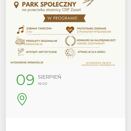
12
SIERPIEŃ
17:00