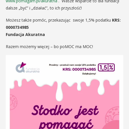
www.pomagam.pl/akuratna
. Wasze wsparcie to dla fundacji
dalsze „być” i „działać”, to ich przyszłość!
Możesz także pomóc, przekazując swoje 1,5% podatku
KRS:
0000734985
Fundacja Akuratna
Razem możemy więcej – bo poMOC ma MOC!