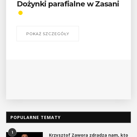
Wykład „Jak zdobyć
odznaki na myślenickich
szlakach?”
W środę 12 sierpnia o godz. 17 w Miejskiej
Bibliotece Publicznej w Myślenicach odbędzie się
wykład Mateusza Murzyna, przewodnika i prezesa
myślenickiego oddziału PTTK Lubomir. ...
POKAŻ SZCZEGÓŁY
POPULARNE TEMATY
1
Krzysztof Zawora zdradza nam, kto