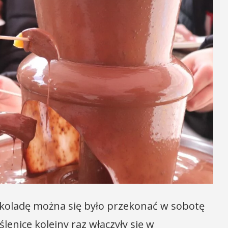
zekoladę można się było przekonać w sobotę
enice kolejny raz włączyły się w