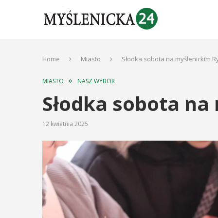
Home
Miasto
Słodka sobota na myślenickim R
MIASTO
NASZ WYBÓR
Słodka sobota na
12 kwietnia 2025