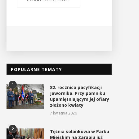
Ośrodek
PO
POPULARNE TEMATY
1
82. rocznica pacyfikacji
Jawornika. Przy pomniku
upamiętniającym jej ofiary
złożono kwiaty
7 kwietnia 2026
2
Tężnia solankowa w Parku
Miejskim na Zarabiu już