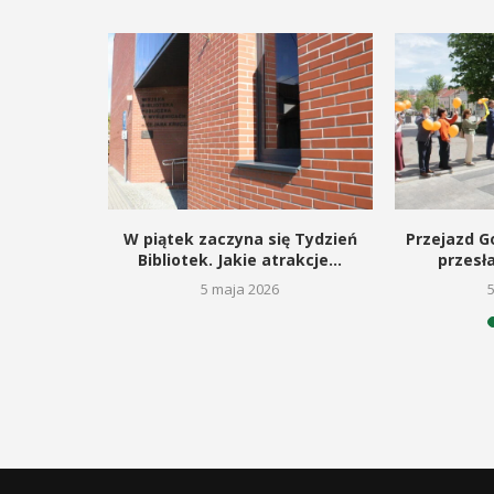
kie dla
W piątek zaczyna się Tydzień
Przejazd Go
gą budowę
Bibliotek. Jakie atrakcje...
przesł
5 maja 2026
26