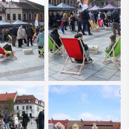
14
CZERWIEC
Cały dzień
VII
ika
„Oddaj krew-
.
Uratuj życie”
W niedzielę 14 czerwca na plaży
y –
trawiastej na myślenickim Zarabiu
odbędzie się druga edycja wydarzenia
y”
"Oddaj krew-Uratuj życie" łączące akcję
krwiodawstwa ze zlotem samochodów
 w Miejskiej
pożarniczych. Organizatorami ...
yślenicach
VII tomu
iony -
POKAŻ SZCZEGÓŁY