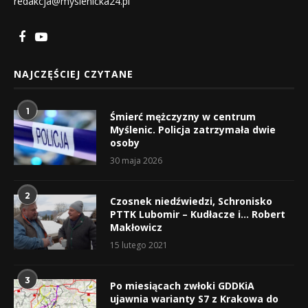
redakcja@myslenicka24.pl
NAJCZĘŚCIEJ CZYTANE
1
Śmierć mężczyzny w centrum
Myślenic. Policja zatrzymała dwie
osoby
30 maja 2026
2
Czosnek niedźwiedzi, Schronisko
PTTK Lubomir – Kudłacze i… Robert
Makłowicz
15 lutego 2021
3
Po miesiącach zwłoki GDDKiA
ujawnia warianty S7 z Krakowa do