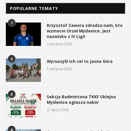
POPULARNE TEMATY
1
Krzysztof Zawora zdradza nam, kto
wzmocni Orzeł Myślenice. Jest
nazwisko z IV Ligi!
3 sierpnia 2026
2
Wyruszyli! Ich cel to Jasna Góra
5 sierpnia 2026
3
Sekcja Badmintona TKKF Uklejna
Myślenice ogłasza nabór
31 lipca 2026
4