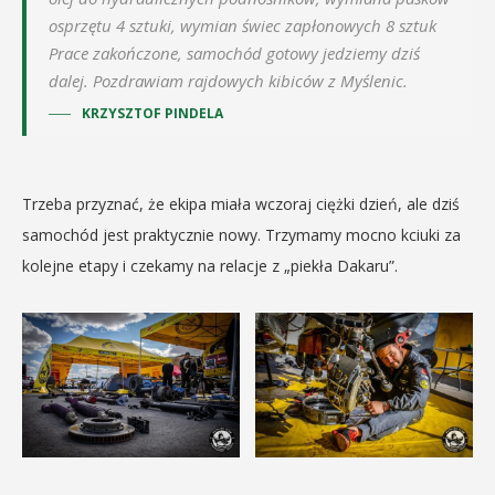
osprzętu 4 sztuki, wymian świec zapłonowych 8 sztuk
Prace zakończone, samochód gotowy jedziemy dziś
dalej. Pozdrawiam rajdowych kibiców z Myślenic.
KRZYSZTOF PINDELA
Trzeba przyznać, że ekipa miała wczoraj ciężki dzień, ale dziś
samochód jest praktycznie nowy. Trzymamy mocno kciuki za
kolejne etapy i czekamy na relacje z „piekła Dakaru”.