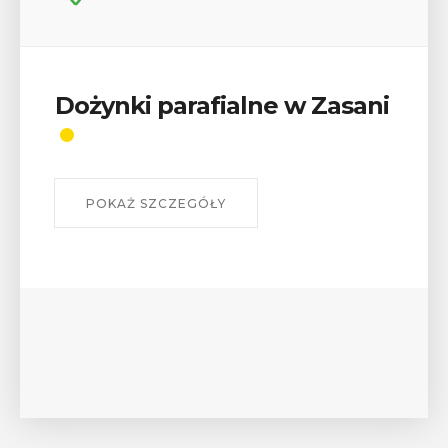
Wykład „Jak zdobyć
odznaki na myślenickich
szlakach?”
W środę 12 sierpnia o godz. 17 w Miejskiej
Bibliotece Publicznej w Myślenicach odbędzie się
wykład Mateusza Murzyna, przewodnika i prezesa
myślenickiego oddziału PTTK Lubomir. ...
POKAŻ SZCZEGÓŁY