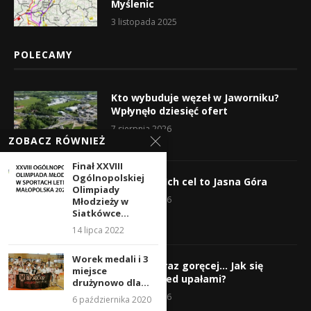
Myślenic
3 listopada 2025
POLECAMY
Kto wybuduje węzeł w Jaworniku?
Wpłynęło dziesięć ofert
7 sierpnia 2026
ZOBACZ RÓWNIEŻ
Finał XXVIII
Ogólnopolskiej
Wyruszyli! Ich cel to Jasna Góra
Olimpiady
5 sierpnia 2026
Młodzieży w
Siatkówce...
14 lipca 2022
Worek medali i 3
Gorąco, coraz goręcej… Jak się
miejsce
chronić przed upałami?
drużynowo dla...
4 sierpnia 2026
6 października 2020