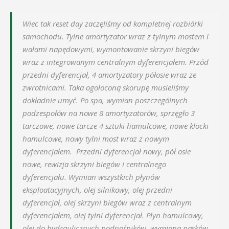
Wiec tak reset day zaczęliśmy od kompletnej rozbiórki
samochodu. Tylne amortyzator wraz z tylnym mostem i
wałami napędowymi, wymontowanie skrzyni biegów
wraz z integrowanym centralnym dyferencjałem. Przód
przedni dyferencjał, 4 amortyzatory półosie wraz ze
zwrotnicami. Taka ogołoconą skorupę musieliśmy
dokładnie umyć. Po spa, wymian poszczególnych
podzespołów na nowe 8 amortyzatorów, sprzęgło 3
tarczowe, nowe tarcze 4 sztuki hamulcowe, nowe klocki
hamulcowe, nowy tylni most wraz z nowym
dyferencjałem. Przedni dyferencjał nowy, pół osie
nowe, rewizja skrzyni biegów i centralnego
dyferencjału. Wymian wszystkich płynów
eksploatacyjnych, olej silnikowy, olej przedni
dyferencjał, olej skrzyni biegów wraz z centralnym
dyferencjałem, olej tylni dyferencjał. Płyn hamulcowy,
olej do hydraulicznych podnośników, wymiana pasków