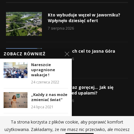
Kto wybuduje węzeł w Jaworniku?
Wpłynęło dziesięć ofert
7 sierpnia 2026
Wyruszyli! Ich cel to Jasna Góra
ZOBACZ RÓWNIEŻ
5 sierpnia 2026
Nareszcie
upragnione
wakacje !
24 czerwca 2022
Gorąco, coraz goręcej… Jak się
chronić przed upałami?
„Każdy z nas może
zmieniać świat”
4 sierpnia 2026
24 lipca 2021
Półkolonia z piłką
Ta strona korzysta z plików cookie, aby poprawić komfort
ręczną – SUMKS
użytkowania. Zakładamy, że nie masz nic przeciwko, ale możesz
Jedynka...