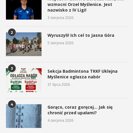
wzmocni Orzeł Myślenice. Jest
nazwisko z IV Ligi!
3 sierpnia 2026
2
Wyruszyli! Ich cel to Jasna Góra
5 sierpnia 2026
3
Sekcja Badmintona TKKF Uklejna
Myślenice ogłasza nabór
31 lipca 2026
4
Gorąco, coraz goręcej… Jak się
chronić przed upałami?
4 sierpnia 2026