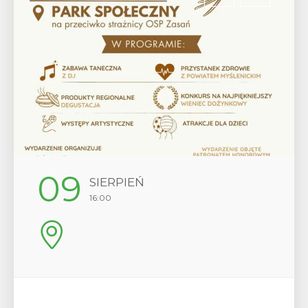
12
SIERPIEŃ
17:00