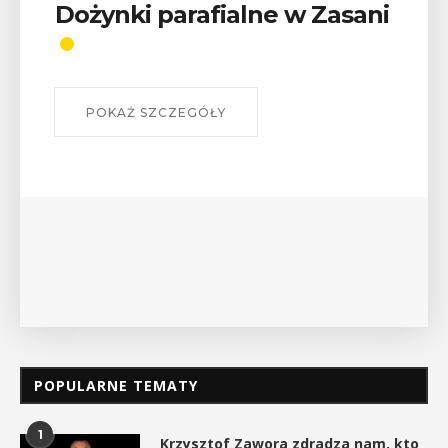
alne w Zasani
Wykład „Jak zdob
odznaki na myślen
szlakach?”
W środę 12 sierpnia o godz. 17 w
Bibliotece Publicznej w Myśleni
wykład Mateusza Murzyna, przew
myślenickiego oddziału PTTK Lubo
POKAŻ SZCZEGÓŁY
POPULARNE TEMATY
1
Krzysztof Zawora zdradza nam, kto