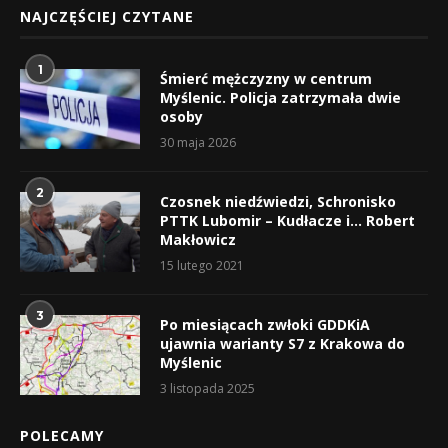
NAJCZĘŚCIEJ CZYTANE
1
Śmierć mężczyzny w centrum
Myślenic. Policja zatrzymała dwie
osoby
30 maja 2026
2
Czosnek niedźwiedzi, Schronisko
PTTK Lubomir – Kudłacze i… Robert
Makłowicz
15 lutego 2021
3
Po miesiącach zwłoki GDDKiA
ujawnia warianty S7 z Krakowa do
Myślenic
3 listopada 2025
POLECAMY