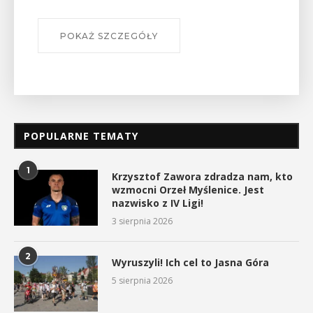
POKAŻ SZCZEGÓŁ
EGÓŁY
POPULARNE TEMATY
1
Krzysztof Zawora zdradza nam, kto
wzmocni Orzeł Myślenice. Jest
nazwisko z IV Ligi!
3 sierpnia 2026
2
Wyruszyli! Ich cel to Jasna Góra
5 sierpnia 2026