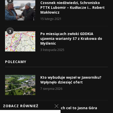
2
Czosnek niedźwiedzi, Schronisko
PTTK Lubomir – Kudłacze i… Robert
Makłowicz
15 lutego 2021
3
Po miesiącach zwłoki GDDKiA
ujawnia warianty S7 z Krakowa do
Myślenic
3 listopada 2025
POLECAMY
Kto wybuduje węzeł w Jaworniku?
Wpłynęło dziesięć ofert
7 sierpnia 2026
ZOBACZ RÓWNIEŻ
Wyruszyli! Ich cel to Jasna Góra