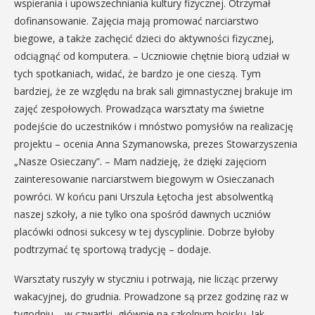
wspierania i upowszechniania kultury fizycznej. Otrzymał
dofinansowanie. Zajęcia mają promować narciarstwo
biegowe, a także zachęcić dzieci do aktywności fizycznej,
odciągnąć od komputera. – Uczniowie chętnie biorą udział w
tych spotkaniach, widać, że bardzo je one cieszą. Tym
bardziej, że ze względu na brak sali gimnastycznej brakuje im
zajęć zespołowych. Prowadząca warsztaty ma świetne
podejście do uczestników i mnóstwo pomysłów na realizację
projektu – ocenia Anna Szymanowska, prezes Stowarzyszenia
„Nasze Osieczany”. – Mam nadzieję, że dzięki zajęciom
zainteresowanie narciarstwem biegowym w Osieczanach
powróci. W końcu pani Urszula Łętocha jest absolwentką
naszej szkoły, a nie tylko ona spośród dawnych uczniów
placówki odnosi sukcesy w tej dyscyplinie. Dobrze byłoby
podtrzymać tę sportową tradycję – dodaje.
Warsztaty ruszyły w styczniu i potrwają, nie licząc przerwy
wakacyjnej, do grudnia. Prowadzone są przez godzinę raz w
tygodniu – w czwartki, głównie na szkolnym boisku. Jak