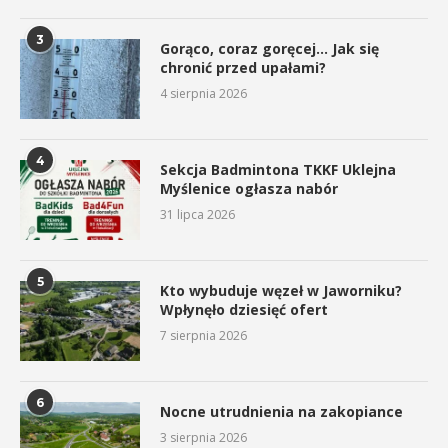
3
Gorąco, coraz goręcej… Jak się
chronić przed upałami?
4 sierpnia 2026
4
Sekcja Badmintona TKKF Uklejna
Myślenice ogłasza nabór
31 lipca 2026
5
Kto wybuduje węzeł w Jaworniku?
Wpłynęło dziesięć ofert
7 sierpnia 2026
6
Nocne utrudnienia na zakopiance
3 sierpnia 2026