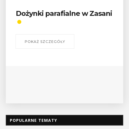
 Zasani
Wykład „Jak zdobyć
odznaki na myślenickich
szlakach?”
W środę 12 sierpnia o godz. 17 w Miejskiej
Bibliotece Publicznej w Myślenicach odbędz
wykład Mateusza Murzyna, przewodnika i p
myślenickiego oddziału PTTK Lubomir. ...
POKAŻ SZCZEGÓŁY
POPULARNE TEMATY