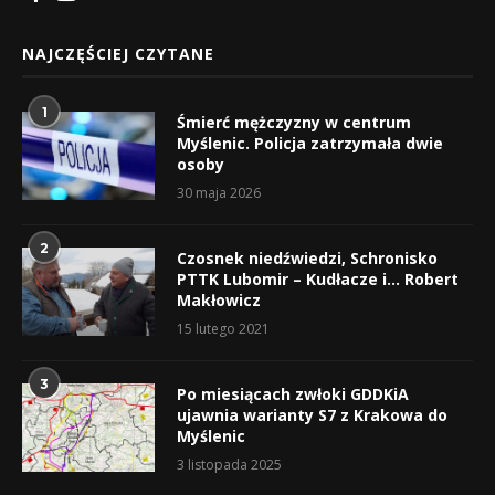
NAJCZĘŚCIEJ CZYTANE
1
Śmierć mężczyzny w centrum
Myślenic. Policja zatrzymała dwie
osoby
30 maja 2026
2
Czosnek niedźwiedzi, Schronisko
PTTK Lubomir – Kudłacze i… Robert
Makłowicz
15 lutego 2021
3
Po miesiącach zwłoki GDDKiA
ujawnia warianty S7 z Krakowa do
Myślenic
3 listopada 2025