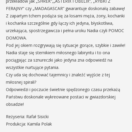
przekładów jak „SHREK”,„ASTERIX I OBELIX”, „RYBKI Z
FERAJNY” czy „MADAGASCAR” gwarantuje doskonałą zabawę!
Z zapartym tchem podąża się za losami męża, żony, kochanki
i kochanka szczególnie gdy łączy ich jedyna, błyskotliwa,
urzekająca, spostrzegawcza i pełna uroku Nadia czyli POMOC
DOMOWA.
Pod jej okiem rozgrywają się sytuacje gorące, szybkie i zawiłe!
Nadia staje się sternikiem miłosnego labiryntu i to ona
pociągając za sznureczki jako jedyna zna odpowiedź na
wszystkie nurtujące pytania.
Czy uda się dochować tajemnicy i znaleźć wyjście z tej
miłosnej spirali?
Odpowiedzi i poczucie świetnie spędzonego czasu przekażą
Państwu doskonale wykreowane postaci w gwiazdorskiej
obsadzie!
Reżyseria: Rafał Sisicki
Produkcja: Kamila Polak