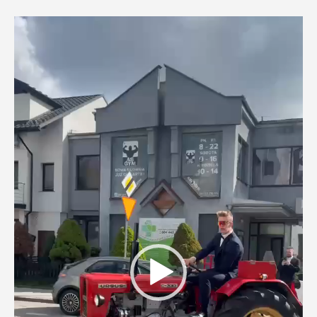
Odtwarzacz
video