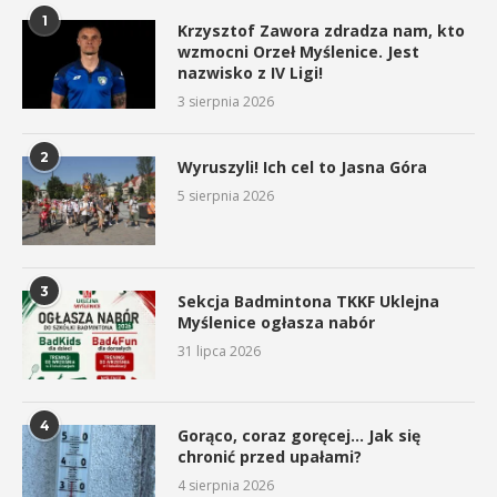
1
Krzysztof Zawora zdradza nam, kto
wzmocni Orzeł Myślenice. Jest
nazwisko z IV Ligi!
3 sierpnia 2026
2
Wyruszyli! Ich cel to Jasna Góra
5 sierpnia 2026
3
Sekcja Badmintona TKKF Uklejna
Myślenice ogłasza nabór
31 lipca 2026
4
Gorąco, coraz goręcej… Jak się
chronić przed upałami?
4 sierpnia 2026