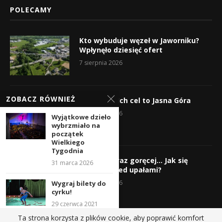
POLECAMY
Kto wybuduje węzeł w Jaworniku?
Wpłynęło dziesięć ofert
7 sierpnia 2026
ZOBACZ RÓWNIEŻ
Wyruszyli! Ich cel to Jasna Góra
5 sierpnia 2026
Wyjątkowe dzieło
wybrzmiało na
początek
Wielkiego
Tygodnia
Gorąco, coraz goręcej… Jak się
31 marca 2026
chronić przed upałami?
4 sierpnia 2026
Wygraj bilety do
cyrku!
29 czerwca 2021
Ta strona korzysta z plików cookie, aby poprawić komfort