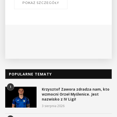
W środę 12 sierpnia o godz. 17 w Miejskiej
Bibliotece Publicznej w Myślenicach odbędzie się
wykład Mateusza Murzyna, przewodnika i prezesa
myślenickiego oddziału PTTK Lubomir. ...
POKAŻ SZCZEGÓŁY
POPULARNE TEMATY
1
Krzysztof Zawora zdradza nam, kto
wzmocni Orzeł Myślenice. Jest
nazwisko z IV Ligi!
3 sierpnia 2026