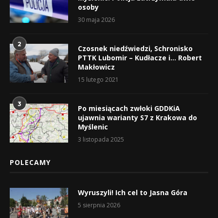
osoby
30 maja 2026
2
Czosnek niedźwiedzi, Schronisko
PTTK Lubomir – Kudłacze i… Robert
Makłowicz
15 lutego 2021
3
Po miesiącach zwłoki GDDKiA
ujawnia warianty S7 z Krakowa do
Myślenic
3 listopada 2025
POLECAMY
Wyruszyli! Ich cel to Jasna Góra
5 sierpnia 2026