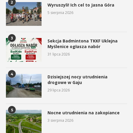
2
Wyruszyli! Ich cel to Jasna Góra
5 sierpnia 2026
3
Sekcja Badmintona TKKF Uklejna
Myślenice ogłasza nabór
31 lipca 2026
4
Dzisiejszej nocy utrudnienia
drogowe w Gaju
29 lipca 2026
5
Nocne utrudnienia na zakopiance
3 sierpnia 2026