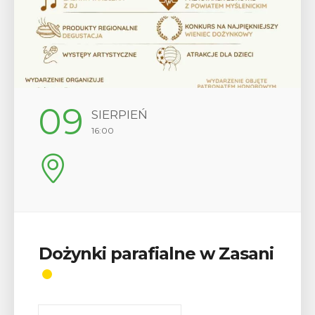
12
SIERPIEŃ
17:00
Wykład „Jak zdobyć
odznaki na myślenickich
szlakach?”