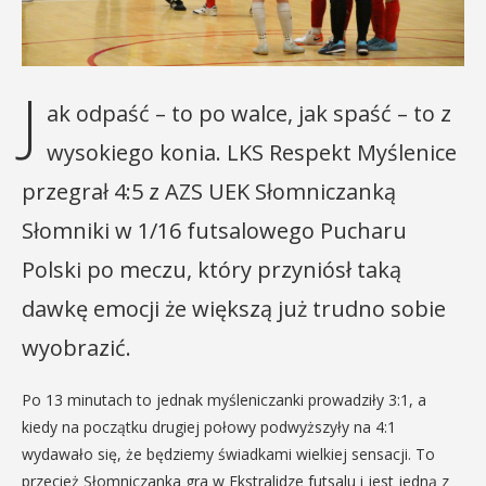
J
ak odpaść – to po walce, jak spaść – to z
wysokiego konia. LKS Respekt Myślenice
przegrał 4:5 z AZS UEK Słomniczanką
Słomniki w 1/16 futsalowego Pucharu
Polski po meczu, który przyniósł taką
dawkę emocji że większą już trudno sobie
wyobrazić.
Po 13 minutach to jednak myśleniczanki prowadziły 3:1, a
kiedy na początku drugiej połowy podwyższyły na 4:1
wydawało się, że będziemy świadkami wielkiej sensacji. To
przecież Słomniczanka gra w Ekstralidze futsalu i jest jedną z