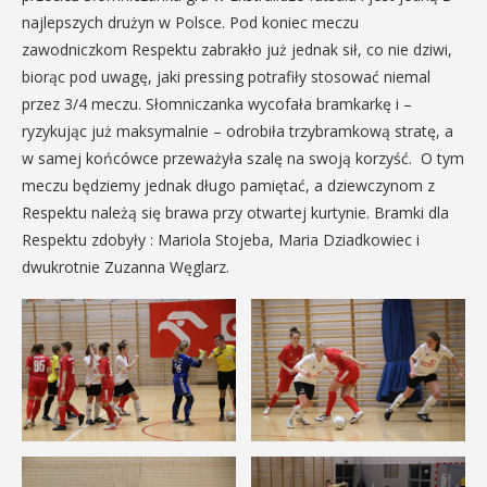
najlepszych drużyn w Polsce. Pod koniec meczu
zawodniczkom Respektu zabrakło już jednak sił, co nie dziwi,
biorąc pod uwagę, jaki pressing potrafiły stosować niemal
przez 3/4 meczu. Słomniczanka wycofała bramkarkę i –
ryzykując już maksymalnie – odrobiła trzybramkową stratę, a
w samej końcówce przeważyła szalę na swoją korzyść. O tym
meczu będziemy jednak długo pamiętać, a dziewczynom z
Respektu należą się brawa przy otwartej kurtynie. Bramki dla
Respektu zdobyły : Mariola Stojeba, Maria Dziadkowiec i
dwukrotnie Zuzanna Węglarz.