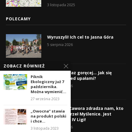
3 listopada 2025
POLECAMY
Wyruszyli! Ich cel to Jasna Góra
5 sierpnia 2026
ZOBACZ RÓWNIEŻ
Gorąco, coraz goręcej… Jak się
Piknik
chronić przed upałami?
Ekologiczny już 7
4 sierpnia 2026
października.
Można wymienić...
27 września 2023
Krzysztof Zawora zdradza nam, kto
„Owocna” stawia
wzmocni Orzeł Myślenice. Jest
na produkt polski
nazwisko z IV Ligi!
i chce...
3 sierpnia 2026
3 listopada 2023