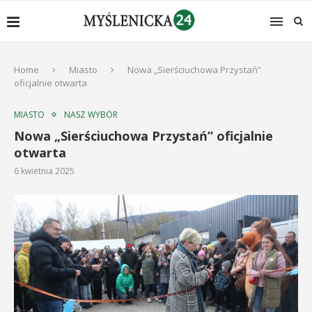
Home
Miasto
Nowa „Sierściuchowa Przystań”
oficjalnie otwarta
MIASTO
NASZ WYBÓR
Nowa „Sierściuchowa Przystań” oficjalnie
otwarta
6 kwietnia 2025