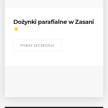
Wykład „Jak zdobyć
odznaki na myślenickich
szlakach?”
W środę 12 sierpnia o godz. 17 w Miejskiej
Bibliotece Publicznej w Myślenicach odbędzie się
wykład Mateusza Murzyna, przewodnika i prezesa
myślenickiego oddziału PTTK Lubomir. ...
POKAŻ SZCZEGÓŁY