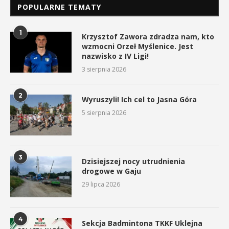
POPULARNE TEMATY
1
Krzysztof Zawora zdradza nam, kto
wzmocni Orzeł Myślenice. Jest
nazwisko z IV Ligi!
3 sierpnia 2026
2
Wyruszyli! Ich cel to Jasna Góra
5 sierpnia 2026
3
Dzisiejszej nocy utrudnienia
drogowe w Gaju
29 lipca 2026
4
Sekcja Badmintona TKKF Uklejna