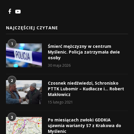
NAJCZĘŚCIEJ CZYTANE
1
Śmierć mężczyzny w centrum
Myślenic. Policja zatrzymała dwie
osoby
30 maja 2026
2
Czosnek niedźwiedzi, Schronisko
PTTK Lubomir – Kudłacze i… Robert
Makłowicz
15 lutego 2021
3
Po miesiącach zwłoki GDDKiA
ujawnia warianty S7 z Krakowa do
Myślenic