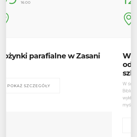
17:00
Wykład „Jak zdobyć
odznaki na myślenickich
szlakach?”
W środę 12 sierpnia o godz. 17 w Miejskiej
Bibliotece Publicznej w Myślenicach odbędzie się
wykład Mateusza Murzyna, przewodnika i prezesa
myślenickiego oddziału PTTK Lubomir. ...
POKAŻ SZCZEGÓŁY