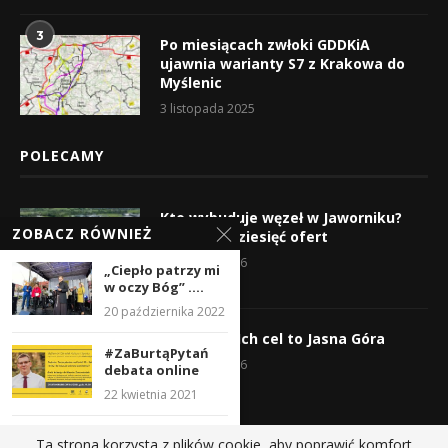
3
Po miesiącach zwłoki GDDKiA
ujawnia warianty S7 z Krakowa do
Myślenic
3 listopada 2025
POLECAMY
Kto wybuduje węzeł w Jaworniku?
ZOBACZ RÓWNIEŻ
Wpłynęło dziesięć ofert
7 sierpnia 2026
„Ciepło patrzy mi
w oczy Bóg” ....
20 października 2022
Wyruszyli! Ich cel to Jasna Góra
#ZaBurtąPytań
5 sierpnia 2026
debata online
22 kwietnia 2021
Ku pokrzepieniu
Ta strona korzysta z plików cookie, aby poprawić komfort