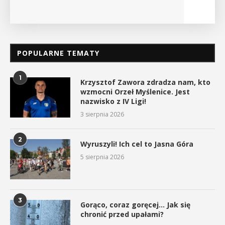
POPULARNE TEMATY
1
Krzysztof Zawora zdradza nam, kto
wzmocni Orzeł Myślenice. Jest
nazwisko z IV Ligi!
3 sierpnia 2026
2
Wyruszyli! Ich cel to Jasna Góra
5 sierpnia 2026
3
Gorąco, coraz goręcej… Jak się
chronić przed upałami?