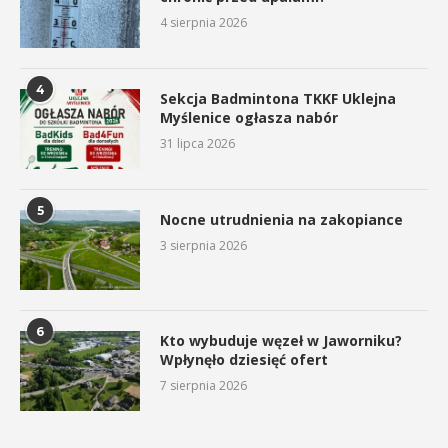
4 sierpnia 2026
4
Sekcja Badmintona TKKF Uklejna
Myślenice ogłasza nabór
31 lipca 2026
5
Nocne utrudnienia na zakopiance
3 sierpnia 2026
6
Kto wybuduje węzeł w Jaworniku?
Wpłynęło dziesięć ofert
7 sierpnia 2026