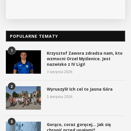
POPULARNE TEMATY
1
Krzysztof Zawora zdradza nam, kto
wzmocni Orzeł Myślenice. Jest
nazwisko z IV Ligi!
3 sierpnia 2026
2
Wyruszyli! Ich cel to Jasna Góra
5 sierpnia 2026
3
Gorąco, coraz goręcej… Jak się
chronić przed upałami?