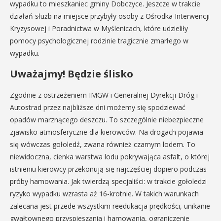
wypadku to mieszkaniec gminy Dobczyce. Jeszcze w trakcie
działań służb na miejsce przybyły osoby z Ośrodka Interwencji
Kryzysowej i Poradnictwa w Myślenicach, które udzieliły
pomocy psychologicznej rodzinie tragicznie zmarłego w
wypadku.
Uważajmy! Będzie ślisko
Zgodnie z ostrzeżeniem IMGW i Generalnej Dyrekcji Dróg i
Autostrad przez najbliższe dni możemy się spodziewać
opadów marznącego deszczu. To szczególnie niebezpieczne
zjawisko atmosferyczne dla kierowców. Na drogach pojawia
się wówczas gołoledź, zwana również czarnym lodem. To
niewidoczna, cienka warstwa lodu pokrywająca asfalt, o której
istnieniu kierowcy przekonują się najczęściej dopiero podczas
próby hamowania. Jak twierdzą specjaliści: w trakcie gołoledzi
ryzyko wypadku wzrasta aż 16-krotnie. W takich warunkach
zalecana jest przede wszystkim reedukacja prędkości, unikanie
gwałtownego przyspieszania i hamowania, ograniczenie