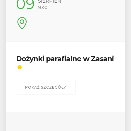
12
SIERPIEŃ
17:00
Wykład „Jak zdobyć
odznaki na myślenickich
szlakach?”
W środę 12 sierpnia o godz. 17 w Miejskiej
Bibliotece Publicznej w Myślenicach odbędzie się
wykład Mateusza Murzyna, przewodnika i prezesa
myślenickiego oddziału PTTK Lubomir. ...
POKAŻ SZCZEGÓŁY