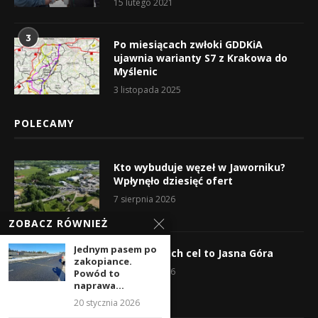
15 lutego 2021
3
Po miesiącach zwłoki GDDKiA
ujawnia warianty S7 z Krakowa do
Myślenic
3 listopada 2025
POLECAMY
Kto wybuduje węzeł w Jaworniku?
Wpłynęło dziesięć ofert
7 sierpnia 2026
ZOBACZ RÓWNIEŻ
Jednym pasem po
Wyruszyli! Ich cel to Jasna Góra
zakopiance.
5 sierpnia 2026
Powód to
naprawa...
20 stycznia 2026