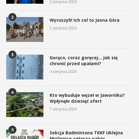
3 sierpnia 2026
2
Wyruszyli! Ich cel to Jasna Góra
5 sierpnia 2026
3
Gorąco, coraz goręcej… Jak się
chronić przed upałami?
4 sierpnia 2026
4
Kto wybuduje węzeł w Jaworniku?
Wpłynęło dziesięć ofert
7 sierpnia 2026
5
Sekcja Badmintona TKKF Uklejna
Myślenice ogłasza nabór