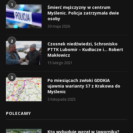
1
Śmierć mężczyzny w centrum
Myślenic. Policja zatrzymała dwie
osoby
30 maja 2026
2
Czosnek niedźwiedzi, Schronisko
PTTK Lubomir – Kudłacze i… Robert
Makłowicz
15 lutego 2021
3
Po miesiącach zwłoki GDDKiA
ujawnia warianty S7 z Krakowa do
Myślenic
3 listopada 2025
POLECAMY
Kto wybuduje węzeł w Jaworniku?