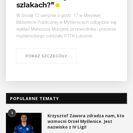
W ostatni weekend wakacji, czyli 29-30 sierpnia w
Myślenicach odbędzie się piąta edycja Turnieju
Myślimira. Wydarzenie organizowane przez
Muzeum Niepodległości w Myślenicach odbędzie
się na ...
POKAŻ SZCZEGÓŁY
POPULARNE TEMATY
1
Krzysztof Zawora zdradza nam, kto
wzmocni Orzeł Myślenice. Jest
nazwisko z IV Ligi!