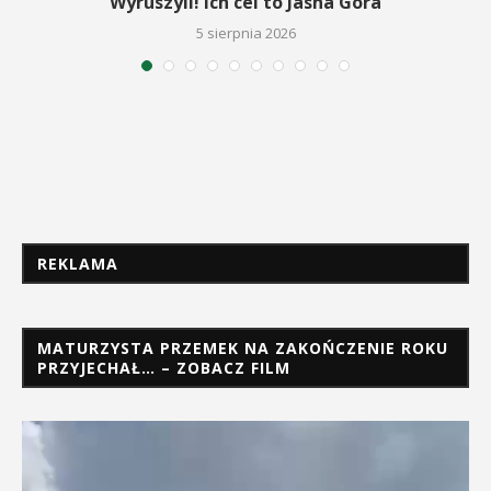
Wyruszyli! Ich cel to Jasna Góra
5 sierpnia 2026
REKLAMA
MATURZYSTA PRZEMEK NA ZAKOŃCZENIE ROKU
PRZYJECHAŁ… – ZOBACZ FILM
Odtwarzacz
video