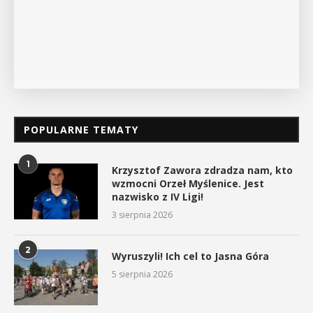
POKAŻ SZCZEGÓŁY
POPULARNE TEMATY
1
Krzysztof Zawora zdradza nam, kto
wzmocni Orzeł Myślenice. Jest
nazwisko z IV Ligi!
3 sierpnia 2026
2
Wyruszyli! Ich cel to Jasna Góra
5 sierpnia 2026