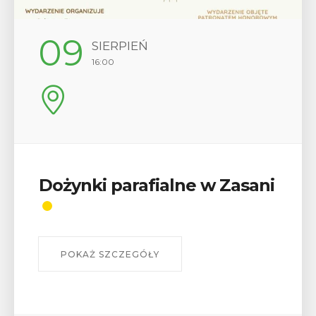
12
SIERPIEŃ
17:00
Wykład „Jak zdobyć
odznaki na myślenickich
szlakach?”
W środę 12 sierpnia o godz. 17 w Miejskiej
Bibliotece Publicznej w Myślenicach odbędzie się
wykład Mateusza Murzyna, przewodnika i prezesa
myślenickiego oddziału PTTK Lubomir. ...