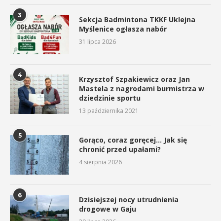
3
Sekcja Badmintona TKKF Uklejna
Myślenice ogłasza nabór
31 lipca 2026
4
Krzysztof Szpakiewicz oraz Jan
Mastela z nagrodami burmistrza w
dziedzinie sportu
13 października 2021
5
Gorąco, coraz goręcej… Jak się
chronić przed upałami?
4 sierpnia 2026
6
Dzisiejszej nocy utrudnienia
drogowe w Gaju