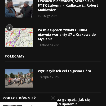
Czosnek niedźwiedzi, Schronisko
PTTK Lubomir – Kudłacze i… Robert
Makłowicz
15 lutego 2021
3
Po miesiącach zwłoki GDDKiA
ujawnia warianty S7 z Krakowa do
Myślenic
3 listopada 2025
POLECAMY
Wyruszyli! Ich cel to Jasna Góra
5 sierpnia 2026
ZOBACZ RÓWNIEŻ
Gorąco, coraz goręcej… Jak się
chronić przed upałami?