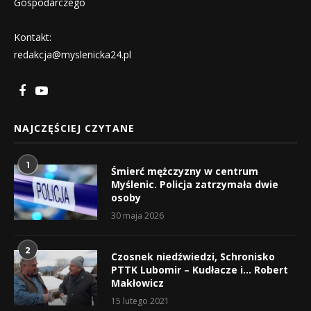
Gospodarczego
Kontakt:
redakcja@myslenicka24.pl
NAJCZĘŚCIEJ CZYTANE
1
Śmierć mężczyzny w centrum
Myślenic. Policja zatrzymała dwie
osoby
30 maja 2026
2
Czosnek niedźwiedzi, Schronisko
PTTK Lubomir – Kudłacze i… Robert
Makłowicz
15 lutego 2021