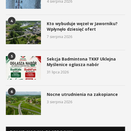
4 sierpnia 2026
4
Kto wybuduje węzeł w Jaworniku?
Wpłynęło dziesięć ofert
7 sierpnia 2026
5
Sekcja Badmintona TKKF Uklejna
Myślenice ogłasza nabór
31 lipca 2026
6
Nocne utrudnienia na zakopiance
3 sierpnia 2026