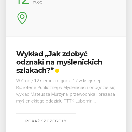
08:00 - 18:00
V Turniej Myślimira.
Mieszczanie i rzemieślnicy
W ostatni weekend wakacji, czyli 29-30 sierpnia w
Myślenicach odbędzie się piąta edycja Turnieju
Myślimira. Wydarzenie organizowane przez
Muzeum Niepodległości w Myślenicach odbędzie
się na ...
POKAŻ SZCZEGÓŁY