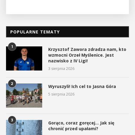
POPULARNE TEMATY
1
Krzysztof Zawora zdradza nam, kto
wzmocni Orzeł Myślenice. Jest
nazwisko z IV Ligi!
3 sierpnia 2026
2
Wyruszyli! Ich cel to Jasna Góra
5 sierpnia 2026
3
Gorąco, coraz goręcej… Jak się
chronić przed upałami?