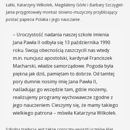
Łatki, Katarzyny Wilkołek, Magdaleny Górki i Barbary Szczygieł-
Jania przygotowały montaż słowno-muzyczny przybliżający
postać papieża Polaka i jego nauczanie.
– Uroczystość nadania naszej szkole imienia
Jana Pawła II odbyła się 13 października 1990
roku. Swoją obecnością zaszczycili nas wtedy
m.in. nuncjusz apostolski, kardynał Franciszek
Macharski, władze samorządowe. Pogoda była
piękna jak dziś, pamiętam to dobrze. Od tamtej
pory dumnie nosimy imię Jana Pawła II,
naśladując go wszędzie tam, gdzie możemy,
realizujemy programy wychowawcze zgodne z
jego nauczeniem. Cieszymy się, że mamy takiego
wielkiego patrona – mówiła Katarzyna Wilkołek.
Szkolną tradycją jest także coroczny wyjazd uczniów klas