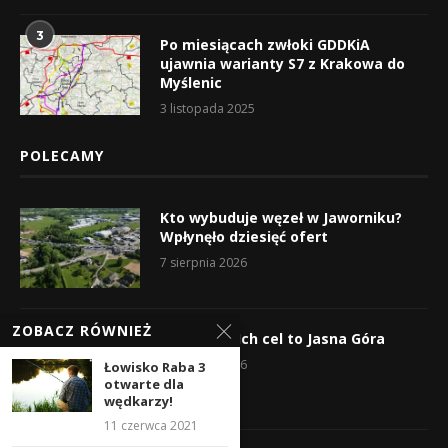
3
Po miesiącach zwłoki GDDKiA
ujawnia warianty S7 z Krakowa do
Myślenic
3 listopada 2025
POLECAMY
Kto wybuduje węzeł w Jaworniku?
Wpłynęło dziesięć ofert
7 sierpnia 2026
ZOBACZ RÓWNIEŻ
Wyruszyli! Ich cel to Jasna Góra
5 sierpnia 2026
Łowisko Raba 3
otwarte dla
wędkarzy!
11 czerwca 2021