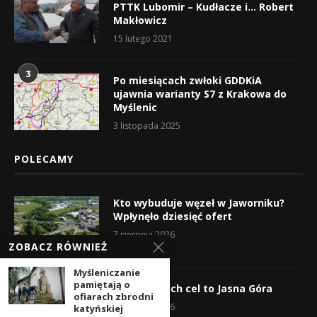
PTTK Lubomir – Kudłacze i… Robert
Makłowicz
15 lutego 2021
3
Po miesiącach zwłoki GDDKiA
ujawnia warianty S7 z Krakowa do
Myślenic
3 listopada 2025
POLECAMY
Kto wybuduje węzeł w Jaworniku?
Wpłynęło dziesięć ofert
7 sierpnia 2026
ZOBACZ RÓWNIEŻ
Myśleniczanie
pamiętają o
Wyruszyli! Ich cel to Jasna Góra
ofiarach zbrodni
5 sierpnia 2026
katyńskiej