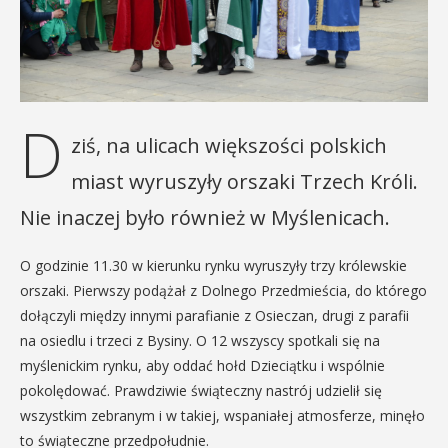
D
ziś, na ulicach większości polskich
miast wyruszyły orszaki Trzech Króli.
Nie inaczej było również w Myślenicach.
O godzinie 11.30 w kierunku rynku wyruszyły trzy królewskie
orszaki. Pierwszy podążał z Dolnego Przedmieścia, do którego
dołączyli między innymi parafianie z Osieczan, drugi z parafii
na osiedlu i trzeci z Bysiny. O 12 wszyscy spotkali się na
myślenickim rynku, aby oddać hołd Dzieciątku i wspólnie
pokolędować. Prawdziwie świąteczny nastrój udzielił się
wszystkim zebranym i w takiej, wspaniałej atmosferze, minęło
to świąteczne przedpołudnie.