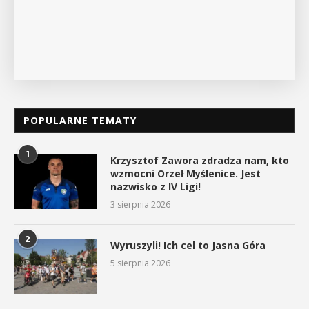
POKAŻ SZCZEGÓŁY
POPULARNE TEMATY
1
Krzysztof Zawora zdradza nam, kto
wzmocni Orzeł Myślenice. Jest
nazwisko z IV Ligi!
3 sierpnia 2026
2
Wyruszyli! Ich cel to Jasna Góra
5 sierpnia 2026