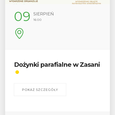
12
SIERPIEŃ
17:00
Wykład „Jak zdobyć
odznaki na myślenickich
szlakach?”
W środę 12 sierpnia o godz. 17 w Miejskiej
Bibliotece Publicznej w Myślenicach odbędzie się
wykład Mateusza Murzyna, przewodnika i prezesa
myślenickiego oddziału PTTK Lubomir. ...