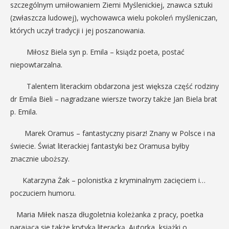
szczególnym umiłowaniem Ziemi Myślenickiej, znawca sztuki
(zwłaszcza ludowej), wychowawca wielu pokoleń myśleniczan,
których uczył tradycji i jej poszanowania.
Miłosz Biela syn p. Emila – ksiądz poeta, postać
niepowtarzalna.
Talentem literackim obdarzona jest większa część rodziny
dr Emila Bieli – nagradzane wiersze tworzy także Jan Biela brat
p. Emila.
Marek Oramus – fantastyczny pisarz! Znany w Polsce i na
świecie. Świat literackiej fantastyki bez Oramusa byłby
znacznie uboższy.
Katarzyna Żak – polonistka z kryminalnym zacięciem i…
poczuciem humoru.
Maria Miłek nasza długoletnia koleżanka z pracy, poetka
parająca sie także krytyką literacką. Autorka książki o