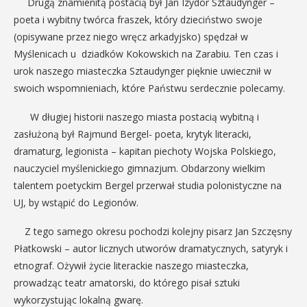
Drugą znamienitą postacią był Jan Izydor Sztaudynger –
poeta i wybitny twórca fraszek, który dzieciństwo swoje
(opisywane przez niego wręcz arkadyjsko) spędzał w
Myślenicach u dziadków Kokowskich na Zarabiu. Ten czas i
urok naszego miasteczka Sztaudynger pięknie uwiecznił w
swoich wspomnieniach, które Państwu serdecznie polecamy.
W długiej historii naszego miasta postacią wybitną i
zasłużoną był Rajmund Bergel- poeta, krytyk literacki,
dramaturg, legionista – kapitan piechoty Wojska Polskiego,
nauczyciel myślenickiego gimnazjum. Obdarzony wielkim
talentem poetyckim Bergel przerwał studia polonistyczne na
UJ, by wstąpić do Legionów.
Z tego samego okresu pochodzi kolejny pisarz Jan Szczęsny
Płatkowski – autor licznych utworów dramatycznych, satyryk i
etnograf. Ożywił życie literackie naszego miasteczka,
prowadząc teatr amatorski, do którego pisał sztuki
wykorzystując lokalną gwarę.