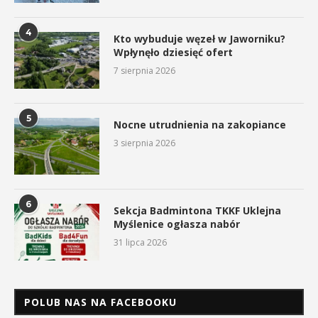
4
Kto wybuduje węzeł w Jaworniku?
Wpłynęło dziesięć ofert
7 sierpnia 2026
5
Nocne utrudnienia na zakopiance
3 sierpnia 2026
6
Sekcja Badmintona TKKF Uklejna
Myślenice ogłasza nabór
31 lipca 2026
POLUB NAS NA FACEBOOKU