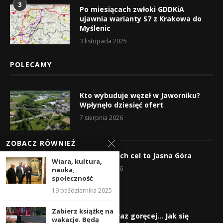
3
Po miesiącach zwłoki GDDKiA
ujawnia warianty S7 z Krakowa do
Myślenic
3 listopada 2025
POLECAMY
Kto wybuduje węzeł w Jaworniku?
Wpłynęło dziesięć ofert
7 sierpnia 2026
ZOBACZ RÓWNIEŻ
Wyruszyli! Ich cel to Jasna Góra
Wiara, kultura,
5 sierpnia 2026
nauka,
społeczność
19 października 2025
Zabierz książkę na
Gorąco, coraz goręcej… Jak się
wakacje. Będą