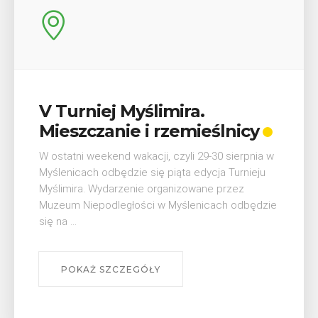
Wykład „Jak zdobyć
odznaki na myślenickich
szlakach?”
W środę 12 sierpnia o godz. 17 w Miejskiej
Bibliotece Publicznej w Myślenicach odbędzie się
wykład Mateusza Murzyna, przewodnika i prezesa
myślenickiego oddziału PTTK Lubomir. ...
POKAŻ SZCZEGÓŁY