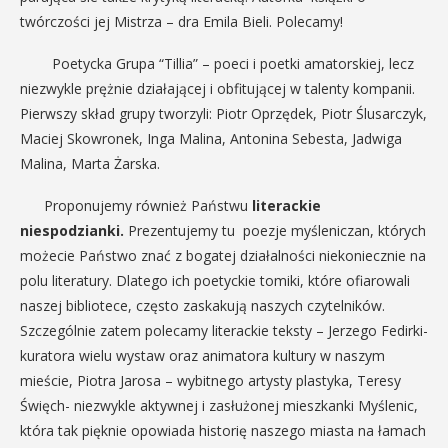
twórczości jej Mistrza – dra Emila Bieli. Polecamy!
Poetycka Grupa “Tillia” – poeci i poetki amatorskiej, lecz
niezwykle prężnie działającej i obfitującej w talenty kompanii.
Pierwszy skład grupy tworzyli: Piotr Oprzędek, Piotr Ślusarczyk,
Maciej Skowronek, Inga Malina, Antonina Sebesta, Jadwiga
Malina, Marta Żarska.
Proponujemy również Państwu
literackie
niespodzianki.
Prezentujemy tu poezje myśleniczan, których
możecie Państwo znać z bogatej działalności niekoniecznie na
polu literatury. Dlatego ich poetyckie tomiki, które ofiarowali
naszej bibliotece, często zaskakują naszych czytelników.
Szczególnie zatem polecamy literackie teksty – Jerzego Fedirki-
kuratora wielu wystaw oraz animatora kultury w naszym
mieście, Piotra Jarosa – wybitnego artysty plastyka, Teresy
Święch- niezwykle aktywnej i zasłużonej mieszkanki Myślenic,
która tak pięknie opowiada historię naszego miasta na łamach