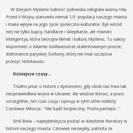
W dziejach Myślenic ludność żydowska odegrała ważną rolę.
Przed II Wojną stanowiła niemal 1/3 populacji naszego miasta
i miała wpływ na jego życie społeczno-kulturalne. Byli wśród
niej nie tylko kupcy, handlarze i sklepikarze, ale również
inteligencja, która tworzyła klimat i kulturę Myślenic. Tu należy
wspomnieć o Adamie Goldwasserze utalentowanym poecie,
doktorancie paryskiej Sorbony, który nie miał szczęścia
przeżyć Holokaustu.
Dzisiejsze czasy…
Trudno pisać o historii z dystansem, gdy obok nas trwa tak
niesprawiedliwa wojna w Ukrainie. Ale właśnie literaci, a poeci
szczególnie, ten czas czują i opisują w rytm słów noblisty
Czesława Miłosza : “Nie bądź bezpieczny, Poeta pamięta…”
Emil Biela – najwybitniejsza postać w dziedzinie literatury w
historii naszego miasta. Człowiek niezwykły, patriota ze