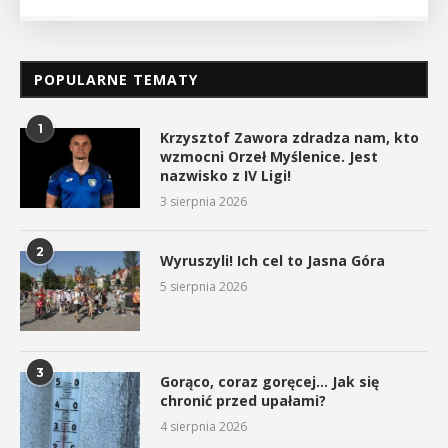
POPULARNE TEMATY
1
Krzysztof Zawora zdradza nam, kto
wzmocni Orzeł Myślenice. Jest
nazwisko z IV Ligi!
3 sierpnia 2026
2
Wyruszyli! Ich cel to Jasna Góra
5 sierpnia 2026
3
Gorąco, coraz goręcej… Jak się
chronić przed upałami?
4 sierpnia 2026