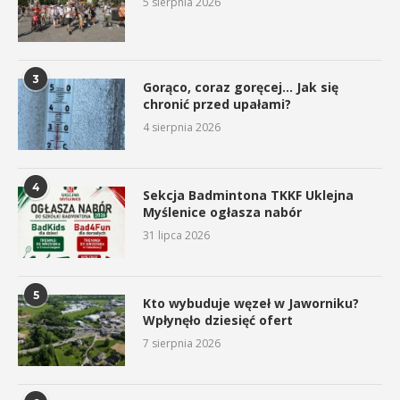
5 sierpnia 2026
3
Gorąco, coraz goręcej… Jak się
chronić przed upałami?
4 sierpnia 2026
4
Sekcja Badmintona TKKF Uklejna
Myślenice ogłasza nabór
31 lipca 2026
5
Kto wybuduje węzeł w Jaworniku?
Wpłynęło dziesięć ofert
7 sierpnia 2026