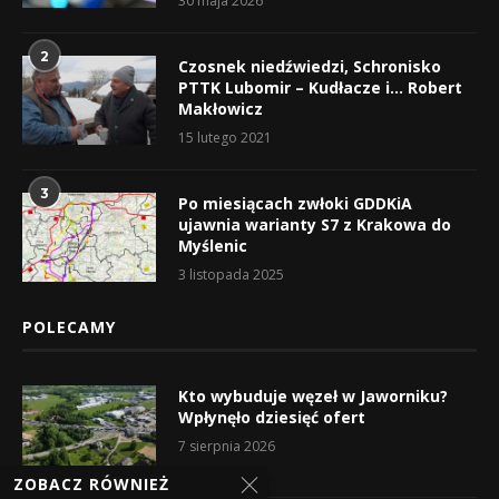
30 maja 2026
2
Czosnek niedźwiedzi, Schronisko
PTTK Lubomir – Kudłacze i… Robert
Makłowicz
15 lutego 2021
3
Po miesiącach zwłoki GDDKiA
ujawnia warianty S7 z Krakowa do
Myślenic
3 listopada 2025
POLECAMY
Kto wybuduje węzeł w Jaworniku?
Wpłynęło dziesięć ofert
7 sierpnia 2026
ZOBACZ RÓWNIEŻ