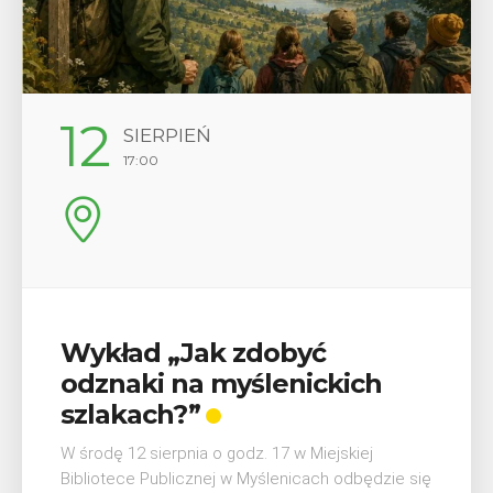
29
SIERPIEŃ
08:00 - 18:00
V Turniej Myślimira.
Mieszczanie i rzemieślnicy
W ostatni weekend wakacji, czyli 29-30 sierpnia w
Myślenicach odbędzie się piąta edycja Turnieju
Myślimira. Wydarzenie organizowane przez