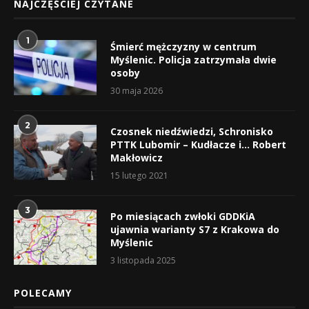
NAJCZĘŚCIEJ CZYTANE
1
Śmierć mężczyzny w centrum
Myślenic. Policja zatrzymała dwie
osoby
30 maja 2026
2
Czosnek niedźwiedzi, Schronisko
PTTK Lubomir – Kudłacze i… Robert
Makłowicz
15 lutego 2021
3
Po miesiącach zwłoki GDDKiA
ujawnia warianty S7 z Krakowa do
Myślenic
3 listopada 2025
POLECAMY