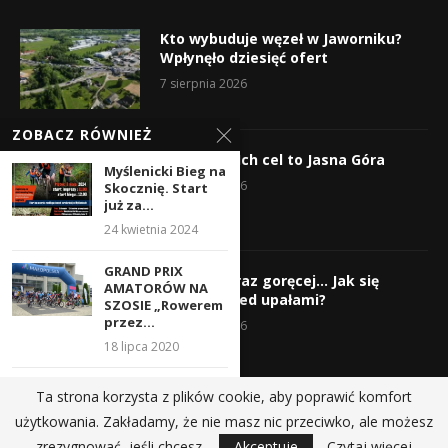
Kto wybuduje węzeł w Jaworniku?
Wpłynęło dziesięć ofert
7 sierpnia 2026
ZOBACZ RÓWNIEŻ
Wyruszyli! Ich cel to Jasna Góra
Myślenicki Bieg na
5 sierpnia 2026
Skocznię. Start
już za...
24 kwietnia 2024
GRAND PRIX
Gorąco, coraz goręcej… Jak się
AMATORÓW NA
chronić przed upałami?
SZOSIE „Rowerem
przez...
4 sierpnia 2026
18 lipca 2020
Runmageddon
Ta strona korzysta z plików cookie, aby poprawić komfort
powrócił do
użytkowania. Zakładamy, że nie masz nic przeciwko, ale możesz
Myślenic
@2019 - All Right Reserved.
zrezygnować, jeśli chcesz.
Akceptuje
Czytaj więcej
29 lipca 2024