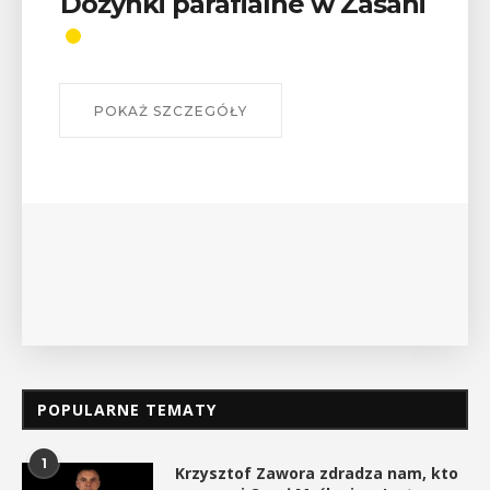
Dożynki parafialne w Zasani
POKAŻ SZCZEGÓŁY
POPULARNE TEMATY
1
Krzysztof Zawora zdradza nam, kto