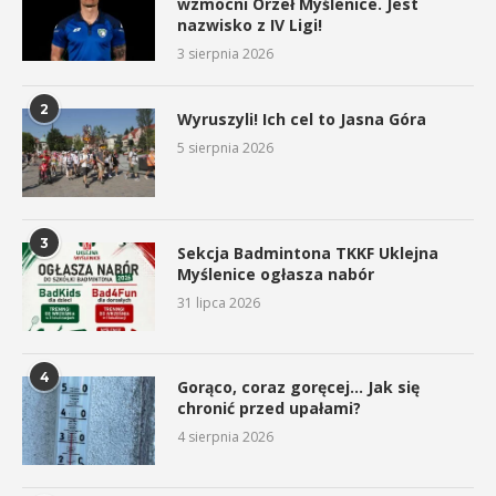
wzmocni Orzeł Myślenice. Jest
nazwisko z IV Ligi!
3 sierpnia 2026
2
Wyruszyli! Ich cel to Jasna Góra
5 sierpnia 2026
3
Sekcja Badmintona TKKF Uklejna
Myślenice ogłasza nabór
31 lipca 2026
4
Gorąco, coraz goręcej… Jak się
chronić przed upałami?
4 sierpnia 2026