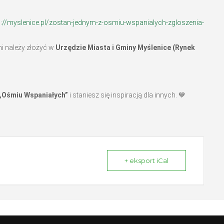
s://myslenice.pl/zostan-jednym-z-osmiu-wspanialych-zgloszenia-
 należy złożyć w
Urzędzie Miasta i Gminy Myślenice (Rynek
„Ośmiu Wspaniałych”
i staniesz się inspiracją dla innych. 💙
+ eksport iCal