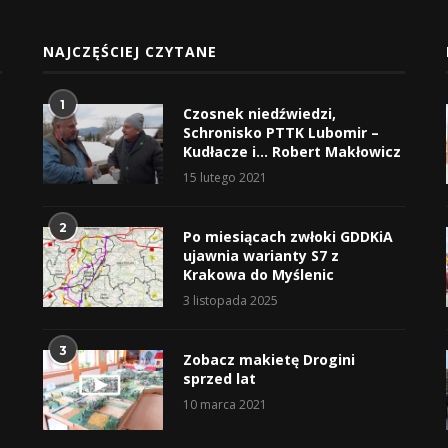
NAJCZĘŚCIEJ CZYTANE
1
Czosnek niedźwiedzi,
Schronisko PTTK Lubomir –
Kudłacze i… Robert Makłowicz
15 lutego 2021
2
Po miesiącach zwłoki GDDKiA
ujawnia warianty S7 z
Krakowa do Myślenic
3 listopada 2025
3
Zobacz makietę Drogini
sprzed lat
10 marca 2021