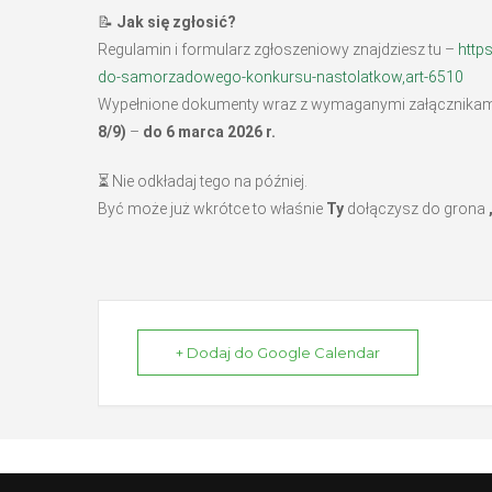
📝
Jak się zgłosić?
Regulamin i formularz zgłoszeniowy znajdziesz tu –
http
do-samorzadowego-konkursu-nastolatkow,art-6510
Wypełnione dokumenty wraz z wymaganymi załącznikami
8/9)
–
do 6 marca 2026 r.
⏳ Nie odkładaj tego na później.
Być może już wkrótce to właśnie
Ty
dołączysz do grona
+ Dodaj do Google Calendar