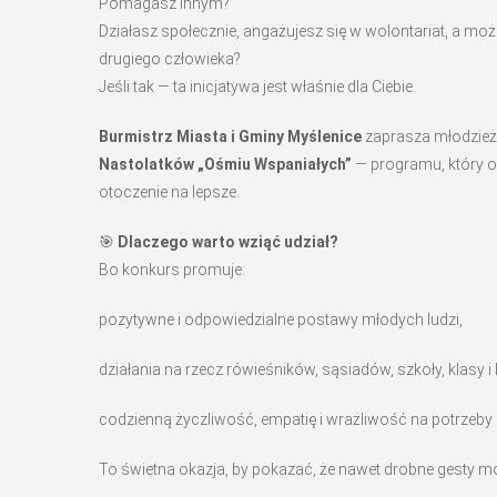
Pomagasz innym?
Działasz społecznie, angażujesz się w wolontariat, a moż
drugiego człowieka?
Jeśli tak — ta inicjatywa jest właśnie dla Ciebie.
Burmistrz Miasta i Gminy Myślenice
zaprasza młodzież
Nastolatków „Ośmiu Wspaniałych”
— programu, który od
otoczenie na lepsze.
🎯
Dlaczego warto wziąć udział?
Bo konkurs promuje:
pozytywne i odpowiedzialne postawy młodych ludzi,
działania na rzecz rówieśników, sąsiadów, szkoły, klasy i
codzienną życzliwość, empatię i wrażliwość na potrzeby 
To świetna okazja, by pokazać, że nawet drobne gesty m