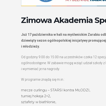
Zimowa Akademia Sp
Już 17 października w hali na myślenickim Zarabiu od
dziewiąty sezon ogólnopolskiej inicjatywy promujące
i młodzieży.
Od godziny 9:00 do 15:00 na uczestników czeka 12 specja
ogólnodostępne. W zabawie mogą wziąć udział szkoły z My
i wymieniać je na nagrody.
W programie znajdą się m.in.:
mecze curlingu – STARSI kontra MŁODZI,
turniej hokeja 2×2,
sztafety w biathlonie,