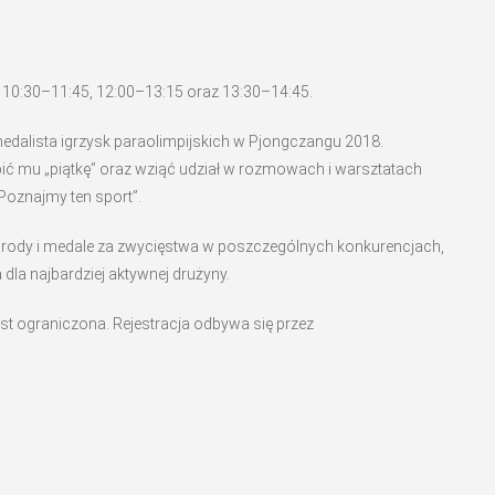
, 10:30–11:45, 12:00–13:15 oraz 13:30–14:45.
edalista igrzysk paraolimpijskich w Pjongczangu 2018.
ić mu „piątkę” oraz wziąć udział w rozmowach i warsztatach
oznajmy ten sport”.
agrody i medale za zwycięstwa w poszczególnych konkurencjach,
 dla najbardziej aktywnej drużyny.
jest ograniczona. Rejestracja odbywa się przez