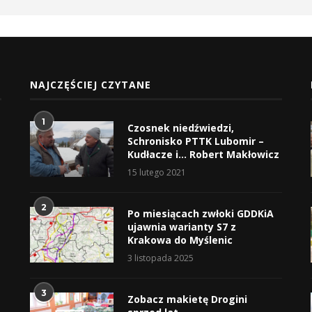
NAJCZĘŚCIEJ CZYTANE
1
Czosnek niedźwiedzi,
Schronisko PTTK Lubomir –
Kudłacze i… Robert Makłowicz
15 lutego 2021
2
Po miesiącach zwłoki GDDKiA
ujawnia warianty S7 z
Krakowa do Myślenic
3 listopada 2025
3
Zobacz makietę Drogini