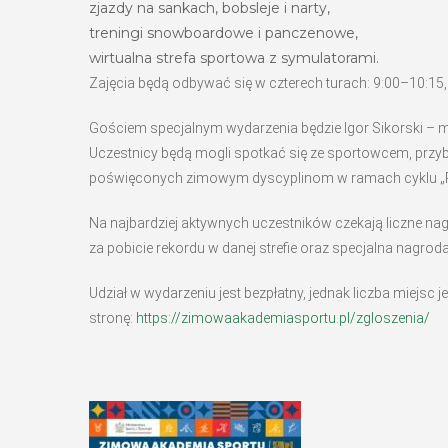
zjazdy na sankach, bobsleje i narty,
treningi snowboardowe i panczenowe,
​wirtualna strefa sportowa z symulatorami.
Zajęcia będą odbywać się w czterech turach: 9:00–10:15
Gościem specjalnym wydarzenia będzie Igor Sikorski – m
Uczestnicy będą mogli spotkać się ze sportowcem, przyb
poświęconych zimowym dyscyplinom w ramach cyklu „P
Na najbardziej aktywnych uczestników czekają liczne n
za pobicie rekordu w danej strefie oraz specjalna nagroda
Udział w wydarzeniu jest bezpłatny, jednak liczba miejsc 
stronę:
https://zimowaakademiasportu.pl/zgloszenia/