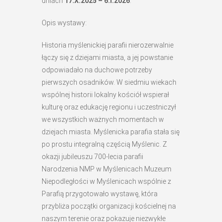
dniach
17.X.2025 – 6.I.2026
.
Opis wystawy:
Historia myślenickiej parafii nierozerwalnie
łączy się z dziejami miasta, a jej powstanie
odpowiadało na duchowe potrzeby
pierwszych osadników. W siedmiu wiekach
wspólnej historii lokalny kościół wspierał
kulturę oraz edukację regionu i uczestniczył
we wszystkich ważnych momentach w
dziejach miasta. Myślenicka parafia stała się
po prostu integralną częścią Myślenic. Z
okazji jubileuszu 700-lecia parafii
Narodzenia NMP w Myślenicach Muzeum
Niepodległości w Myślenicach wspólnie z
Parafią przygotowało wystawę, która
przybliża początki organizacji kościelnej na
naszym terenie oraz pokazuje niezwykłe