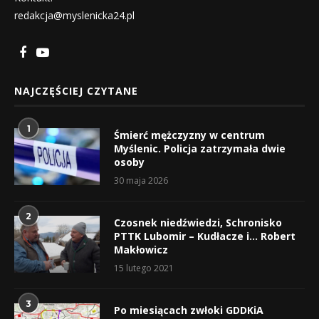
redakcja@myslenicka24.pl
NAJCZĘŚCIEJ CZYTANE
1
Śmierć mężczyzny w centrum
Myślenic. Policja zatrzymała dwie
osoby
30 maja 2026
2
Czosnek niedźwiedzi, Schronisko
PTTK Lubomir – Kudłacze i… Robert
Makłowicz
15 lutego 2021
3
Po miesiącach zwłoki GDDKiA