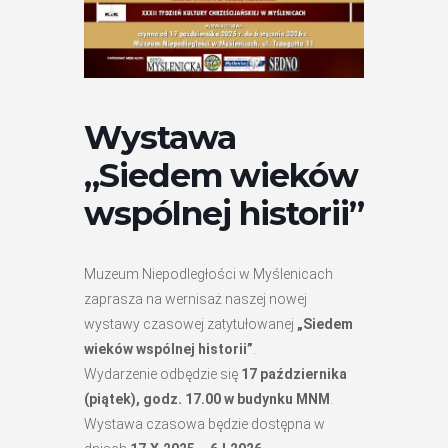
Wystawa
„Siedem wieków
wspólnej historii”
Muzeum Niepodległości w Myślenicach
zaprasza na wernisaż naszej nowej
wystawy czasowej zatytułowanej
„Siedem
wieków wspólnej historii”
.
Wydarzenie odbędzie się
17 października
(piątek), godz. 17.00 w budynku MNM
.
Wystawa czasowa będzie dostępna w