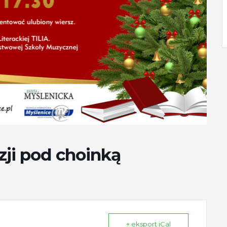
ji pod choinką
+ eksport iCal