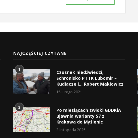
NAJCZĘŚCIEJ CZYTANE
1
Czosnek niedźwiedzi,
Schronisko PTTK Lubomir –
Kudłacze i… Robert Makłowicz
15 lutego 2021
2
Po miesiącach zwłoki GDDKiA
ujawnia warianty S7 z
Krakowa do Myślenic
3 listopada 2025