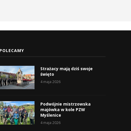
POLECAMY
Strażacy mają dziś swoje
święto
4 maja 2026
Podwójnie mistrzowska
majówka w kole PZW
Myślenice
4 maja 2026