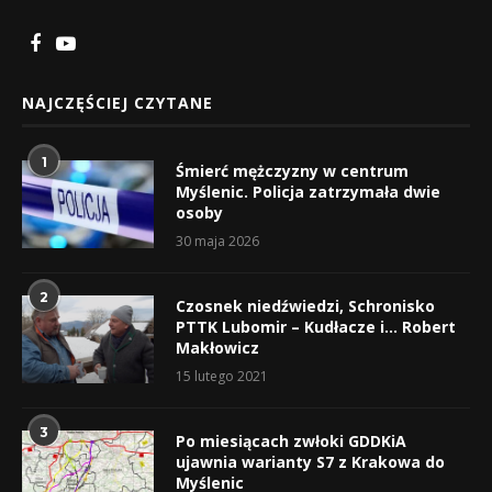
NAJCZĘŚCIEJ CZYTANE
1
Śmierć mężczyzny w centrum
Myślenic. Policja zatrzymała dwie
osoby
30 maja 2026
2
Czosnek niedźwiedzi, Schronisko
PTTK Lubomir – Kudłacze i… Robert
Makłowicz
15 lutego 2021
3
Po miesiącach zwłoki GDDKiA
ujawnia warianty S7 z Krakowa do
Myślenic