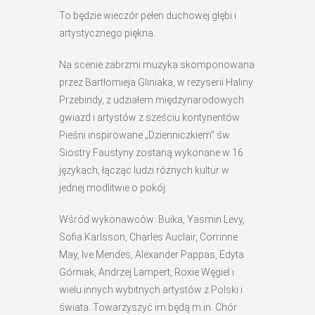
To będzie wieczór pełen duchowej głębi i
artystycznego piękna.
Na scenie zabrzmi muzyka skomponowana
przez Bartłomieja Gliniaka, w reżyserii Haliny
Przebindy, z udziałem międzynarodowych
gwiazd i artystów z sześciu kontynentów.
Pieśni inspirowane „Dzienniczkiem” św.
Siostry Faustyny zostaną wykonane w 16
językach, łącząc ludzi różnych kultur w
jednej modlitwie o pokój.
Wśród wykonawców: Buika, Yasmin Levy,
Sofia Karlsson, Charles Auclair, Corrinne
May, Ive Mendes, Alexander Pappas, Edyta
Górniak, Andrzej Lampert, Roxie Węgiel i
wielu innych wybitnych artystów z Polski i
świata. Towarzyszyć im będą m.in. Chór