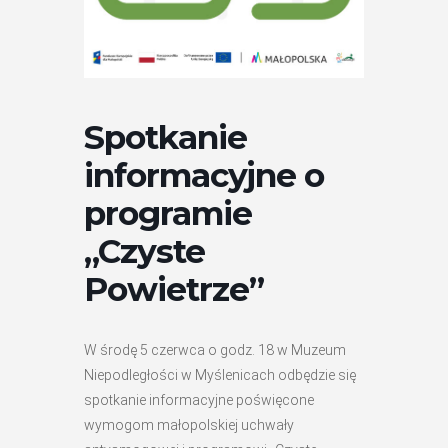
Spotkanie
informacyjne o
programie
„Czyste
Powietrze”
W środę 5 czerwca o godz. 18 w Muzeum
Niepodległości w Myślenicach odbędzie się
spotkanie informacyjne poświęcone
wymogom małopolskiej uchwały