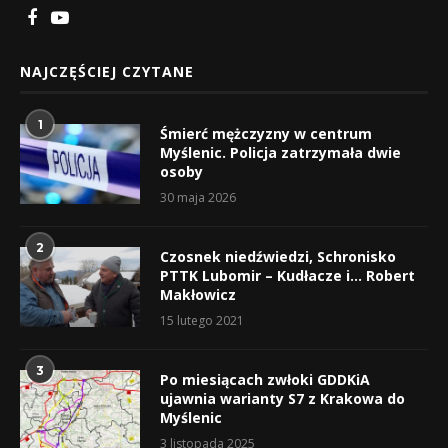
NAJCZĘŚCIEJ CZYTANE
1
Śmierć mężczyzny w centrum
Myślenic. Policja zatrzymała dwie
osoby
30 maja 2026
2
Czosnek niedźwiedzi, Schronisko
PTTK Lubomir – Kudłacze i… Robert
Makłowicz
15 lutego 2021
3
Po miesiącach zwłoki GDDKiA
ujawnia warianty S7 z Krakowa do
Myślenic
3 listopada 2025