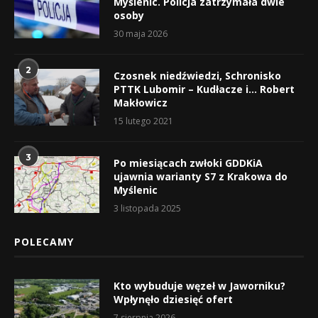
Myślenic. Policja zatrzymała dwie
osoby
30 maja 2026
2
Czosnek niedźwiedzi, Schronisko
PTTK Lubomir – Kudłacze i… Robert
Makłowicz
15 lutego 2021
3
Po miesiącach zwłoki GDDKiA
ujawnia warianty S7 z Krakowa do
Myślenic
3 listopada 2025
POLECAMY
Kto wybuduje węzeł w Jaworniku?
Wpłynęło dziesięć ofert
7 sierpnia 2026