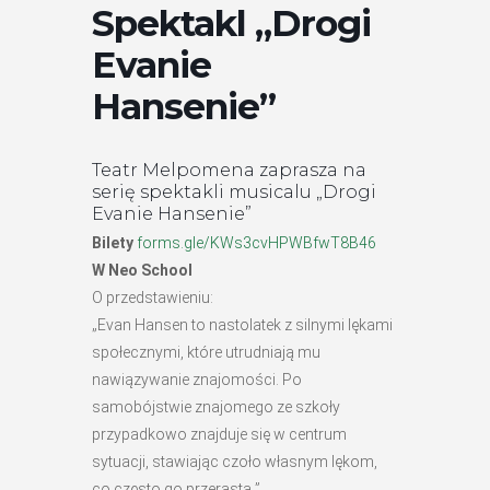
Spektakl „Drogi
Evanie
Hansenie”
Teatr Melpomena zaprasza na
serię spektakli musicalu „Drogi
Evanie Hansenie”
Bilety
forms.gle/KWs3cvHPWBfwT8B46
W Neo School
O przedstawieniu:
„Evan Hansen to nastolatek z silnymi lękami
społecznymi, które utrudniają mu
nawiązywanie znajomości. Po
samobójstwie znajomego ze szkoły
przypadkowo znajduje się w centrum
sytuacji, stawiając czoło własnym lękom,
co często go przerasta ”