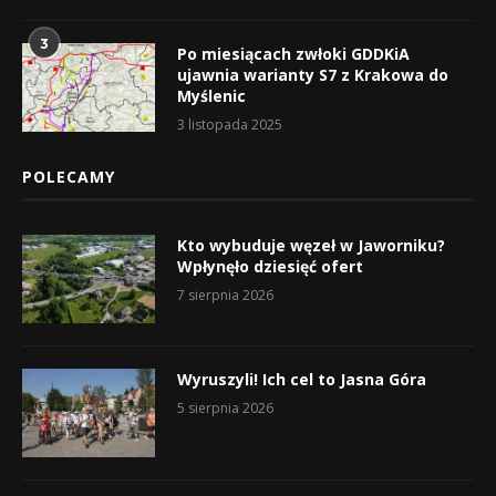
3
Po miesiącach zwłoki GDDKiA
ujawnia warianty S7 z Krakowa do
Myślenic
3 listopada 2025
POLECAMY
Kto wybuduje węzeł w Jaworniku?
Wpłynęło dziesięć ofert
7 sierpnia 2026
Wyruszyli! Ich cel to Jasna Góra
5 sierpnia 2026