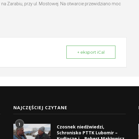
 na Zarabiu, przy ul. Mostowej. Na otwarcie przewidziano moc
+ eksport iCal
NAJCZĘŚCIEJ CZYTANE
1
Czosnek niedźwiedzi,
Schronisko PTTK Lubomir –
Kudłacze i… Robert Makłowicz