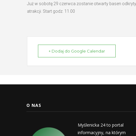
Już w sobotę 29 czerwca zostanie otwarty basen odkryty
atrakcji. Start godz. 11.00
+ Dodaj do Google Calendar
O NAS
Myślenicka 24 to portal
informacyjny, na którym