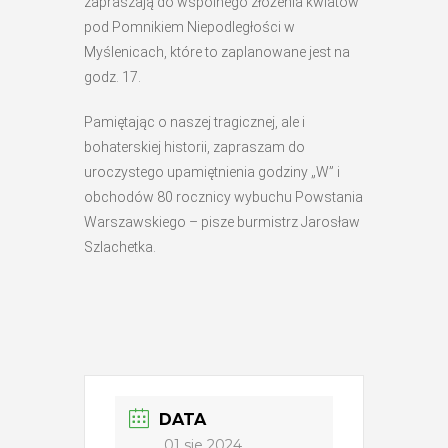
zapraszają do wspólnego złożenia kwiatów
pod Pomnikiem Niepodległości w
Myślenicach, które to zaplanowane jest na
godz. 17.
Pamiętając o naszej tragicznej, ale i
bohaterskiej historii, zapraszam do
uroczystego upamiętnienia godziny „W” i
obchodów 80 rocznicy wybuchu Powstania
Warszawskiego – pisze burmistrz Jarosław
Szlachetka.
DATA
01 sie 2024