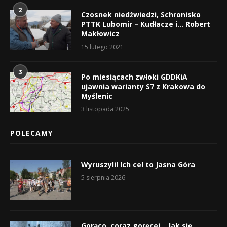
2
Czosnek niedźwiedzi, Schronisko
PTTK Lubomir – Kudłacze i… Robert
Makłowicz
15 lutego 2021
3
Po miesiącach zwłoki GDDKiA
ujawnia warianty S7 z Krakowa do
Myślenic
3 listopada 2025
POLECAMY
Wyruszyli! Ich cel to Jasna Góra
5 sierpnia 2026
Gorąco, coraz goręcej… Jak się