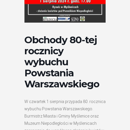
Obchody 80-tej
rocznicy
wybuchu
Powstania
Warszawskiego
W czwartek 1 sierpnia przypada 80. rocznica
wybuchu Powstania Warszawskiego.
Burmistrz Miasta i Gminy Myślenice oraz
Muzeum Niepodległości w Myślenicach