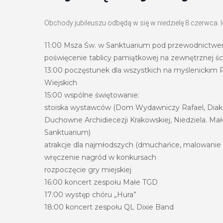
Obchody jubileuszu odbędą w się w niedzielę 8 czerwca. 
11:00 Msza Św. w Sanktuarium pod przewodnictwem
poświęcenie tablicy pamiątkowej na zewnętrznej ści
13:00 poczęstunek dla wszystkich na myślenickim
Wiejskich
15:00 wspólne świętowanie:
stoiska wystawców (Dom Wydawniczy Rafael, Diak
Duchowne Archidiecezji Krakowskiej, Niedziela. M
Sanktuarium)
atrakcje dla najmłodszych (dmuchańce, malowanie t
wręczenie nagród w konkursach
rozpoczęcie gry miejskiej
16:00 koncert zespołu Małe TGD
17:00 występ chóru „Hura”
18:00 koncert zespołu QL Dixie Band