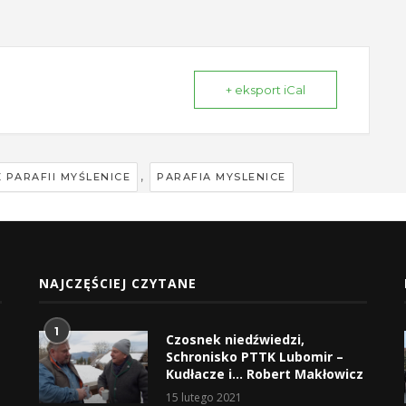
+ eksport iCal
,
 PARAFII MYŚLENICE
PARAFIA MYSLENICE
NAJCZĘŚCIEJ CZYTANE
1
Czosnek niedźwiedzi,
Schronisko PTTK Lubomir –
Kudłacze i… Robert Makłowicz
15 lutego 2021