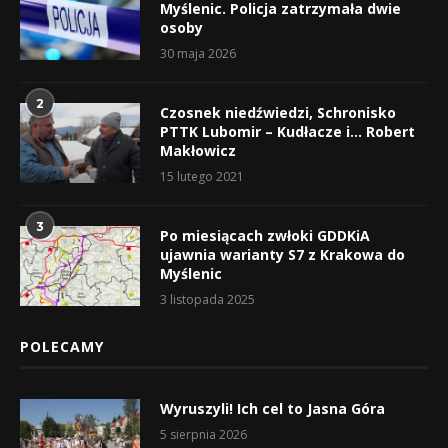
Myślenic. Policja zatrzymała dwie
osoby
30 maja 2026
2
Czosnek niedźwiedzi, Schronisko
PTTK Lubomir – Kudłacze i… Robert
Makłowicz
15 lutego 2021
3
Po miesiącach zwłoki GDDKiA
ujawnia warianty S7 z Krakowa do
Myślenic
3 listopada 2025
POLECAMY
Wyruszyli! Ich cel to Jasna Góra
5 sierpnia 2026