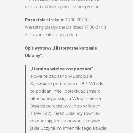
dziećmi) z dreszczykiem i latarką w dłoni
Pozostałe atrakcje:
18.00-20.00 –
Warsztaty plastyczne dla dzieci 17.00-21.00
– Gra muzealna z nagrodami
Opis wystawy „Historyczne korzenie
Ukrainy”:
„
Ukraina wielce rozpaczała
” —
słowa te zapisano w
Latopisie
Kijowskim
pod rokiem 1187. Wtedy
to poddani mieli opłakiwać śmierć
ukochanego księcia Włodzimierza
(księcia perejasławskiego w latach
1169–1187). Teraz Ukraińcy również
rozpaczają, lecz z powodu krzywd,
jakie uczynił im imiennik tego księcia