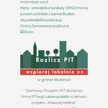
rezerwacja wizyt
Karty i wnioski
Komunikaty SMS
Ochrona
powietrza
Widok z kamer
Budżet
obywatelski
Rewitalizacja
Gminy
Zamówienia publiczne
w gminie Myślenice
Darmowy Program PIT dostarcza
firma
PITax.pl Łatwe podatki
w ramach
projektu „Wspieraj lokalnie”