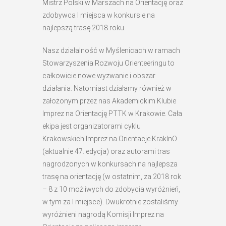
Mistrz Polski w Marszach na Orientację oraz
zdobywca I miejsca w konkursie na
najlepszą trasę 2018 roku.
Nasz działalność w Myślenicach w ramach
Stowarzyszenia Rozwoju Orienteeringu to
całkowicie nowe wyzwanie i obszar
działania. Natomiast działamy również w
założonym przez nas Akademickim Klubie
Imprez na Orientację PTTK w Krakowie. Cała
ekipa jest organizatorami cyklu
Krakowskich Imprez na Orientacje KrakInO
(aktualnie 47. edycja) oraz autorami tras
nagrodzonych w konkursach na najlepsza
trasę na orientację (w ostatnim, za 2018 rok
– 8 z 10 możliwych do zdobycia wyróżnień,
w tym za I miejsce). Dwukrotnie zostaliśmy
wyróżnieni nagrodą Komisji Imprez na