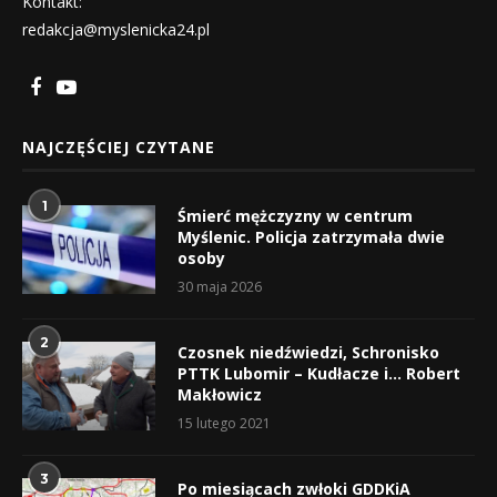
Kontakt:
redakcja@myslenicka24.pl
NAJCZĘŚCIEJ CZYTANE
1
Śmierć mężczyzny w centrum
Myślenic. Policja zatrzymała dwie
osoby
30 maja 2026
2
Czosnek niedźwiedzi, Schronisko
PTTK Lubomir – Kudłacze i… Robert
Makłowicz
15 lutego 2021
3
Po miesiącach zwłoki GDDKiA