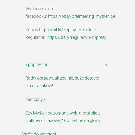
Wydarzenie na
facebooku:
https://bit.ly/orienteering_myslenice
Zapisy:
https://bit.ly/Zapisy-formularz
Regulamin:
https://bit.ly/regulamin-imprezy
« poprzedni
«
Radni obradowali zdalnie, duże dotacje
dla strażaków!
następny »
Czy Myślenice zostaną wybrane stolicą
siatkówki plażowej? Potrzebne są głosy
Wróć do kategorii