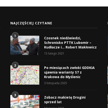
NAJCZĘŚCIEJ CZYTANE
1
Czosnek niedźwiedzi,
Schronisko PTTK Lubomir –
Kudłacze i… Robert Makłowicz
15 lutego 2021
2
Po miesiącach zwłoki GDDKiA
ujawnia warianty S7 z
Krakowa do Myślenic
3 listopada 2025
3
Zobacz makietę Drogini
sprzed lat