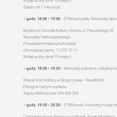
Wstęp wolny (limit 15 miejsc)
Zapisy od 7 roku życia
– godz. 18.00 – 19.00
– ETNOwarsztaty. Warsztaty rękodz
Myślenicki Ośrodek Kultury i Sportu, ul. Piłsudskiego 20
Warsztaty haftu karpackiego
Prowadzenie Katarzyna Kurdziel
Obowiązują zapisy: 12 272-15-11
Wstęp wolny (limit 15 miejsc)
– godz. 18.00 – 19.30
– Warsztaty kulinarne z lokalną 
Wiejski Dom Kultury w Głogoczowie – filia MOKiS.
Pierogi w różnym wydaniu
Zapisy telefonicznie: 694-900-264
– godz. 19.30 – 20.30
– ETNOmusic. Koncerty muzyki et
Café Festiwalowe, Restauracja Młynek, Rynek Myślenice