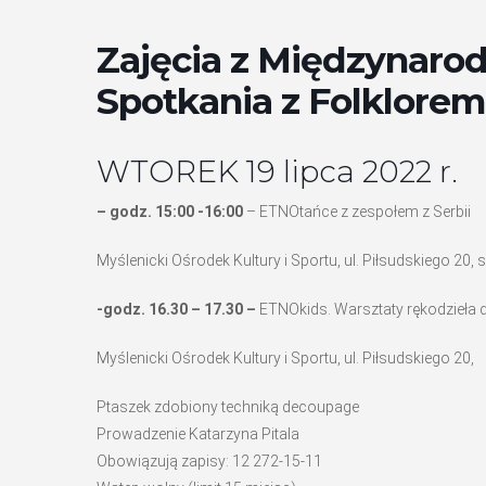
Zajęcia z Międzynaro
Spotkania z Folklorem
WTOREK 19 lipca 2022 r.
– godz. 15:00 -16:00
– ETNOtańce z zespołem z Serbii
Myślenicki Ośrodek Kultury i Sportu, ul. Piłsudskiego 20, 
-godz. 16.30 – 17.30 –
ETNOkids. Warsztaty rękodzieła d
Myślenicki Ośrodek Kultury i Sportu, ul. Piłsudskiego 20,
Ptaszek zdobiony techniką decoupage
Prowadzenie Katarzyna Pitala
Obowiązują zapisy: 12 272-15-11