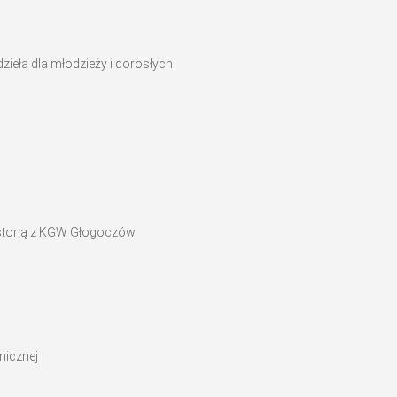
ieła dla młodzieży i dorosłych
historią z KGW Głogoczów
nicznej