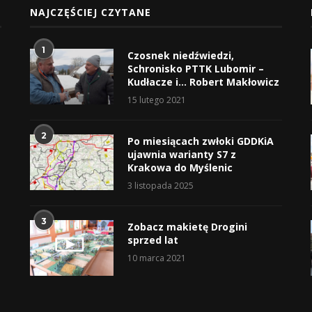
NAJCZĘŚCIEJ CZYTANE
1
Czosnek niedźwiedzi,
Schronisko PTTK Lubomir –
Kudłacze i… Robert Makłowicz
15 lutego 2021
2
Po miesiącach zwłoki GDDKiA
ujawnia warianty S7 z
Krakowa do Myślenic
3 listopada 2025
3
Zobacz makietę Drogini
sprzed lat
10 marca 2021