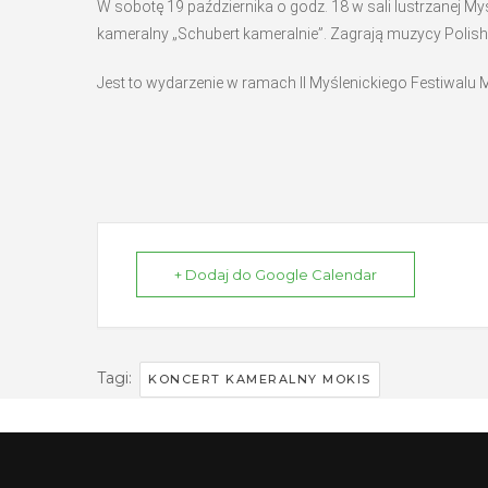
W sobotę 19 października o godz. 18 w sali lustrzanej My
kameralny „Schubert kameralnie”. Zagrają muzycy Polish
Jest to wydarzenie w ramach II Myślenickiego Festiwalu
+ Dodaj do Google Calendar
Tagi:
KONCERT KAMERALNY MOKIS