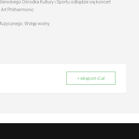
ślenickiego Ośrodka Kultury i Sportu odbędzie się koncert
 Art Philharmonic.
 Muzycznego. Wstęp wolny.
+ eksport iCal