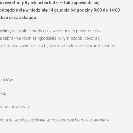
rozświetlony Rynek pełen ludzi — tak zapowiada się
będzie się w niedzielę 14 grudnia od godziny 9:00 do 14:00
tkań oraz zakupów.
dliny, naturalne miody oraz wiele innych przysmaków
zabraknie również rękodzieła, w tym ozdób, dekoracji i
ęta. Podczas wydarzenia będzie można także odebrać kalendarz
duktów,
ku,
i zapachów świąt.
ice, a do wspólnego świętowania zaprasza burmistrz Jarosław