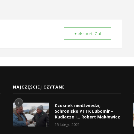
+ eksport iCal
NAJCZĘŚCIEJ CZYTANE
1
Czosnek niedźwiedzi,
Schronisko PTTK Lubomir –
Kudłacze i… Robert Makłowicz
15 lutego 2021