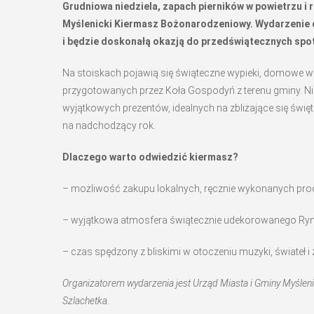
Grudniowa niedziela, zapach pierników w powietrzu i 
Myślenicki Kiermasz Bożonarodzeniowy. Wydarzenie od
i będzie doskonałą okazją do przedświątecznych spo
Na stoiskach pojawią się świąteczne wypieki, domowe wę
przygotowanych przez Koła Gospodyń z terenu gminy. Nie 
wyjątkowych prezentów, idealnych na zbliżające się świ
na nadchodzący rok.
Dlaczego warto odwiedzić kiermasz?
– możliwość zakupu lokalnych, ręcznie wykonanych pro
– wyjątkowa atmosfera świątecznie udekorowanego Ryn
– czas spędzony z bliskimi w otoczeniu muzyki, świateł 
Organizatorem wydarzenia jest Urząd Miasta i Gminy Myślen
Szlachetka.