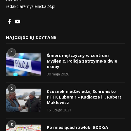
redakcja@myslenicka24.pl
NAJCZĘŚCIEJ CZYTANE
1
Śmierć mężczyzny w centrum
Myślenic. Policja zatrzymała dwie
osoby
30 maja 2026
2
Czosnek niedźwiedzi, Schronisko
PTTK Lubomir – Kudłacze i… Robert
Makłowicz
15 lutego 2021
3
Po miesiącach zwłoki GDDKiA