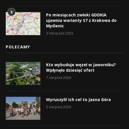
3
Po miesiącach zwłoki GDDKiA
ujawnia warianty S7 z Krakowa do
Myślenic
3 listopada 2025
POLECAMY
Kto wybuduje węzeł w Jaworniku?
Wpłynęło dziesięć ofert
7 sierpnia 2026
Wyruszyli! Ich cel to Jasna Góra
5 sierpnia 2026