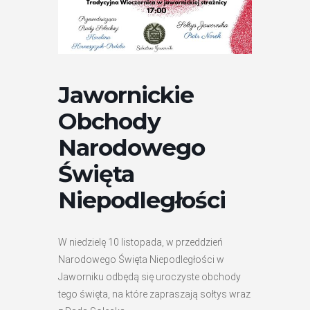
Jawornickie
Obchody
Narodowego
Święta
Niepodległości
W niedzielę 10 listopada, w przeddzień
Narodowego Święta Niepodległości w
Jaworniku odbędą się uroczyste obchody
tego święta, na które zapraszają sołtys wraz