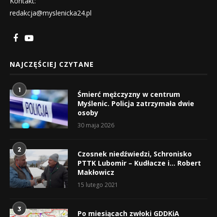
Kontakt:
redakcja@myslenicka24.pl
NAJCZĘŚCIEJ CZYTANE
1
Śmierć mężczyzny w centrum
Myślenic. Policja zatrzymała dwie
osoby
30 maja 2026
2
Czosnek niedźwiedzi, Schronisko
PTTK Lubomir – Kudłacze i… Robert
Makłowicz
15 lutego 2021
3
Po miesiącach zwłoki GDDKiA