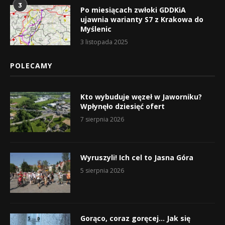
3
Po miesiącach zwłoki GDDKiA
ujawnia warianty S7 z Krakowa do
Myślenic
3 listopada 2025
POLECAMY
Kto wybuduje węzeł w Jaworniku?
Wpłynęło dziesięć ofert
7 sierpnia 2026
Wyruszyli! Ich cel to Jasna Góra
5 sierpnia 2026
Gorąco, coraz goręcej… Jak się