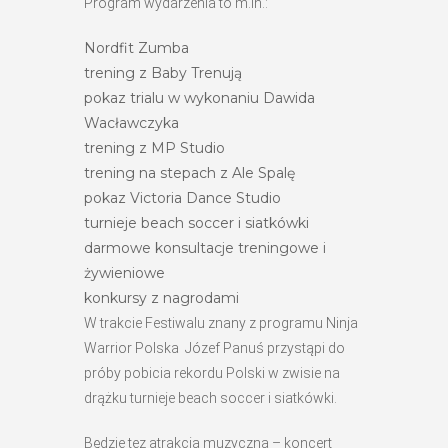
Program wydarzenia to m.in.:
Nordfit Zumba
trening z Baby Trenują
pokaz trialu w wykonaniu Dawida
Wacławczyka
trening z MP Studio
trening na stepach z Ale Spalę
pokaz Victoria Dance Studio
turnieje beach soccer i siatkówki
darmowe konsultacje treningowe i
żywieniowe
konkursy z nagrodami
W trakcie Festiwalu znany z programu Ninja
Warrior Polska Józef Panuś przystąpi do
próby pobicia rekordu Polski w zwisie na
drążku turnieje beach soccer i siatkówki.
Będzie tez atrakcja muzyczna – koncert