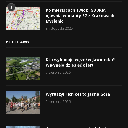
3
Po miesiącach zwłoki GDDKiA
ujawnia warianty S7 z Krakowa do
Myślenic
3 listopada 2025
POLECAMY
Kto wybuduje węzeł w Jaworniku?
Wpłynęło dziesięć ofert
7 sierpnia 2026
Wyruszyli! Ich cel to Jasna Góra
5 sierpnia 2026