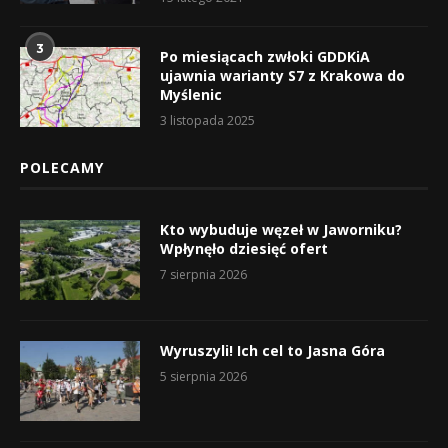
3
Po miesiącach zwłoki GDDKiA
ujawnia warianty S7 z Krakowa do
Myślenic
3 listopada 2025
POLECAMY
Kto wybuduje węzeł w Jaworniku?
Wpłynęło dziesięć ofert
7 sierpnia 2026
Wyruszyli! Ich cel to Jasna Góra
5 sierpnia 2026