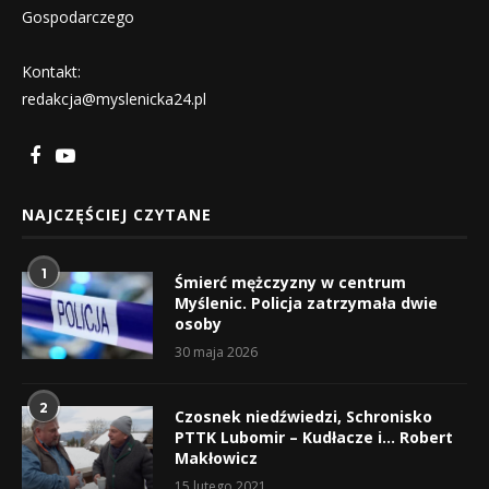
Gospodarczego
Kontakt:
redakcja@myslenicka24.pl
NAJCZĘŚCIEJ CZYTANE
1
Śmierć mężczyzny w centrum
Myślenic. Policja zatrzymała dwie
osoby
30 maja 2026
2
Czosnek niedźwiedzi, Schronisko
PTTK Lubomir – Kudłacze i… Robert
Makłowicz
15 lutego 2021